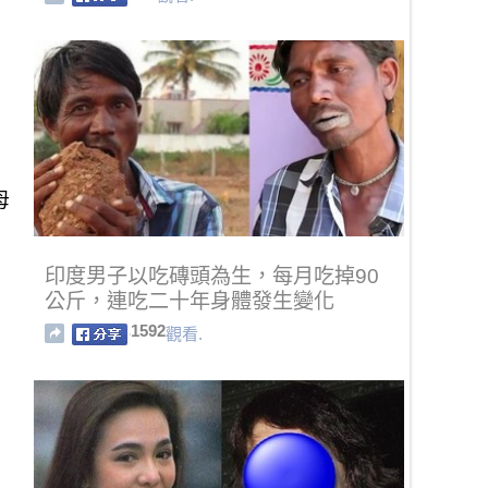
母
印度男子以吃磚頭為生，每月吃掉90
公斤，連吃二十年身體發生變化
1592
觀看.