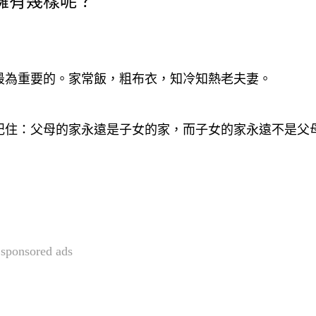
擁有幾樣呢？
最為重要的。家常飯，粗布衣，知冷知熱老夫妻。
記住：父母的家永遠是子女的家，而子女的家永遠不是父
sponsored ads