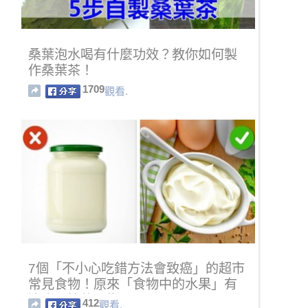
桑葉泡水喝有什麼功效？教你如何製
作桑葉茶！
1709
觀看.
7個「不小心吃錯方法會致癌」的超市
常見食物！原來「食物中的水果」有
這麼恐怖的影響！
412
觀看.