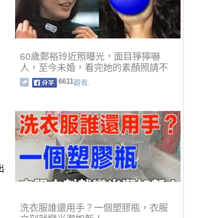
60歲鄭裕玲近照曝光，面目猙獰嚇
人，至今未婚，看完她的素顏照請不
要吃驚！
6611
觀看.
出
洗衣服誰還用手？一個塑膠瓶，衣服