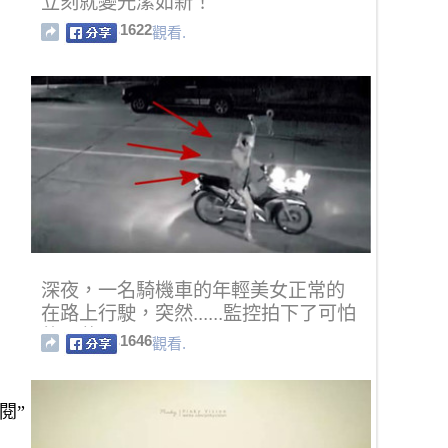
立刻就變光潔如新！
1622
觀看.
深夜，一名騎機車的年輕美女正常的
在路上行駛，突然......監控拍下了可怕
的一幕！
1646
觀看.
閱”