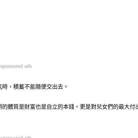
sponsored ads
氣時，積蓄不能隨便交出去。
朗的體質是財富也是自立的本錢。更是對兒女們的最大付
sponsored ads