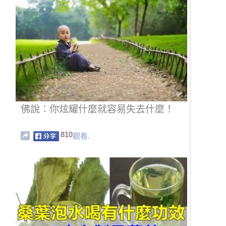
佛說：你炫耀什麼就容易失去什麼！
810
觀看.