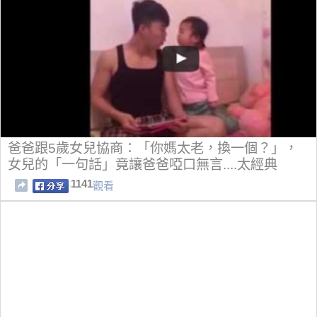
爸爸跟5歲女兒協商：「你媽太老，換一個？」，
女兒的「一句話」竟讓爸爸啞口無言....太經典
了！！
1141
觀看