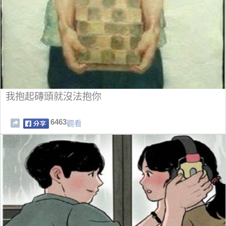
我抱起磚頭就沒法抱你
6463
觀看