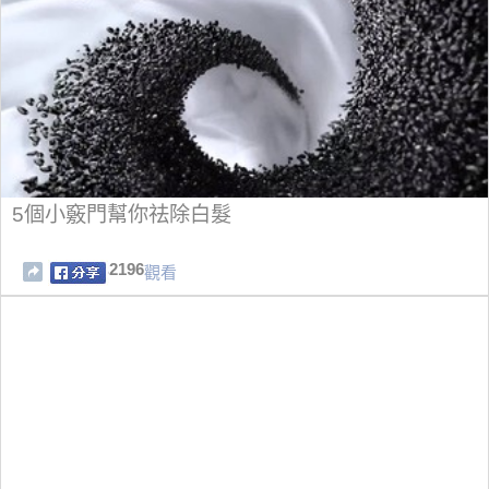
5個小竅門幫你祛除白髮
2196
觀看