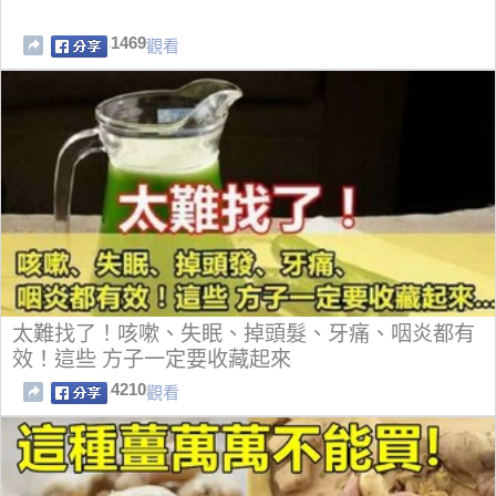
1469
觀看
太難找了！咳嗽、失眠、掉頭髮、牙痛、咽炎都有
效！這些 方子一定要收藏起來
4210
觀看