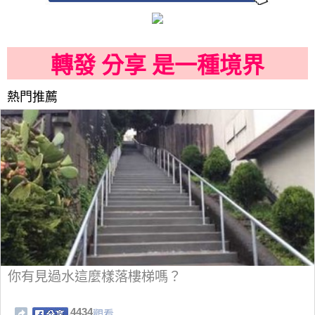
轉發 分享 是一種境界
熱門推薦
你有見過水這麼樣落樓梯嗎？
4434
觀看