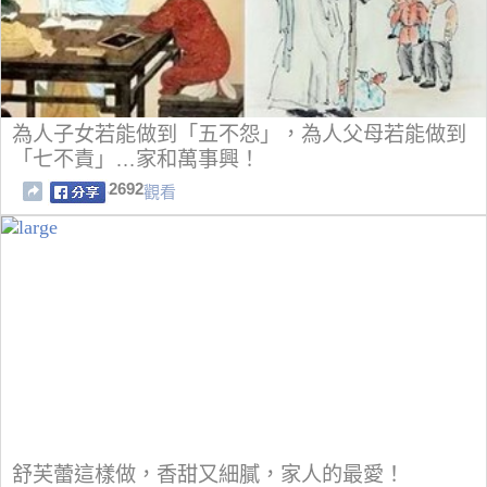
為人子女若能做到「五不怨」，為人父母若能做到
「七不責」…家和萬事興！
2692
觀看
舒芙蕾這樣做，香甜又細膩，家人的最愛！