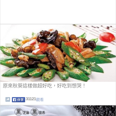
原來秋葵這樣做超好吃，好吃到想哭！
31121
觀看