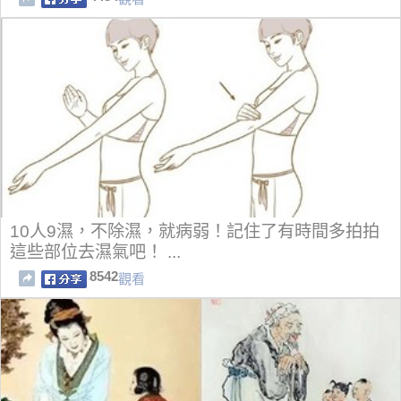
10人9濕，不除濕，就病弱！記住了有時間多拍拍
這些部位去濕氣吧！ ...
8542
觀看