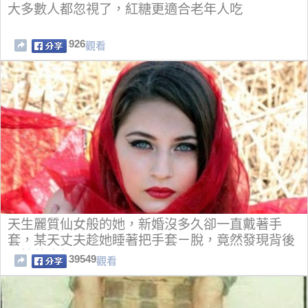
大多數人都忽視了，紅糖更適合老年人吃
926
觀看
天生麗質仙女般的她，新婚沒多久卻一直戴著手
套，某天丈夫趁她睡著把手套ㄧ脫，竟然發現背後
可怕的真相！！
39549
觀看