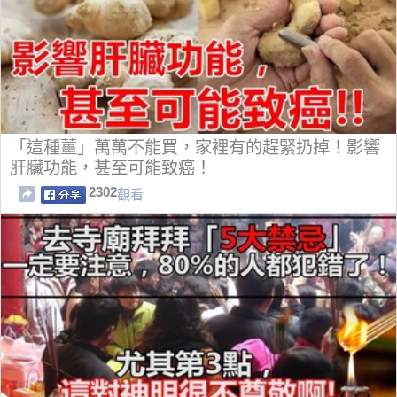
「這種薑」萬萬不能買，家裡有的趕緊扔掉！影響
肝臟功能，甚至可能致癌！
2302
觀看