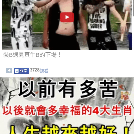
裝B遇見真牛B的下場！
3728
觀看