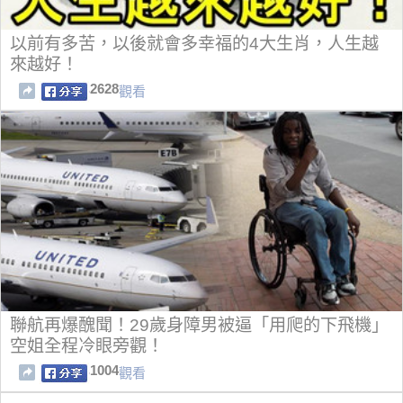
以前有多苦，以後就會多幸福的4大生肖，人生越
來越好！
2628
觀看
聯航再爆醜聞！29歲身障男被逼「用爬的下飛機」
空姐全程冷眼旁觀！
1004
觀看