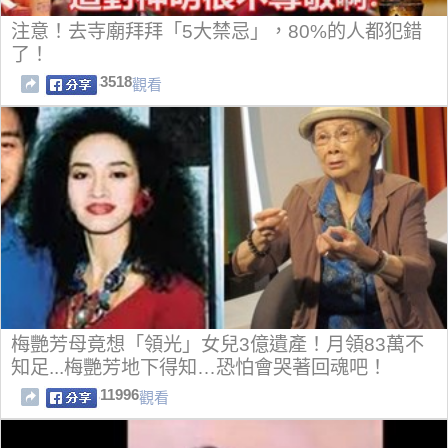
注意！去寺廟拜拜「5大禁忌」，80%的人都犯錯
了！
3518
觀看
梅艷芳母竟想「領光」女兒3億遺產！月領83萬不
知足...梅艷芳地下得知…恐怕會哭著回魂吧！
11996
觀看