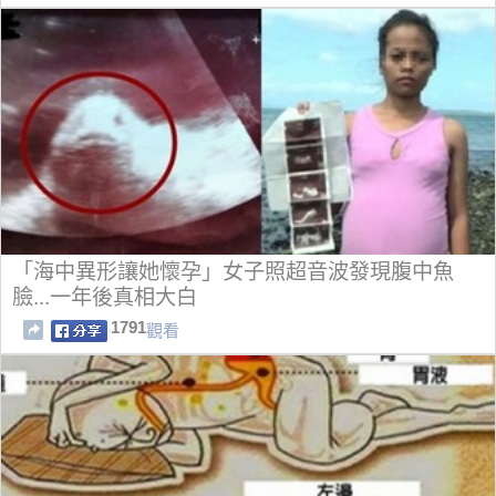
「海中異形讓她懷孕」女子照超音波發現腹中魚
臉...一年後真相大白
1791
觀看