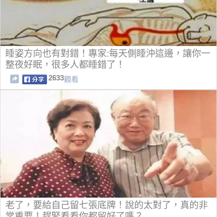
睡姿方向也有對錯！專家:每天側睡沖這邊，讓你一
整夜好眠，很多人都睡錯了！
2633
觀看
老了，要給自己留七張底牌！說的太對了，真的非
常重要！趕緊看看你都留好了嗎？