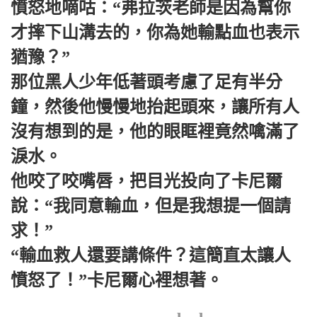
憤怒地嘀咕：“弗拉茨老師是因為幫你
才摔下山溝去的，你為她輸點血也表示
猶豫？”
那位黑人少年低著頭考慮了足有半分
鐘，然後他慢慢地抬起頭來，讓所有人
沒有想到的是，他的眼眶裡竟然噙滿了
淚水。
他咬了咬嘴唇，把目光投向了卡尼爾
說：“我同意輸血，但是我想提一個請
求！”
“輸血救人還要講條件？這簡直太讓人
憤怒了！”卡尼爾心裡想著。