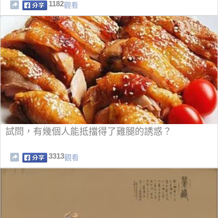
1182
觀看
試問，有幾個人能抵擋得了雞腿的誘惑？
3313
觀看