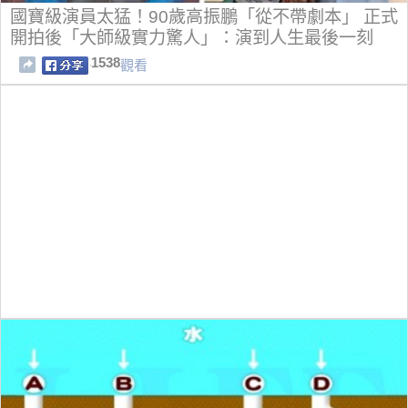
國寶級演員太猛！90歲高振鵬「從不帶劇本」 正式
開拍後「大師級實力驚人」：演到人生最後一刻
1538
觀看