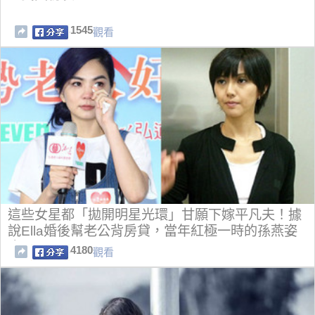
1545
觀看
這些女星都「拋開明星光環」甘願下嫁平凡夫！據
說Ella婚後幫老公背房貸，當年紅極一時的孫燕姿
也...
4180
觀看