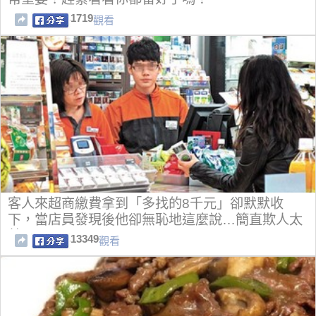
1719
觀看
客人來超商繳費拿到「多找的8千元」卻默默收
下，當店員發現後他卻無恥地這麼說…簡直欺人太
甚啊！
13349
觀看