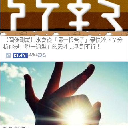
【圖像測試】水會從「哪一根管子」最快流下？分
析你是「哪一類型」的天才....準到不行！
2791
觀看