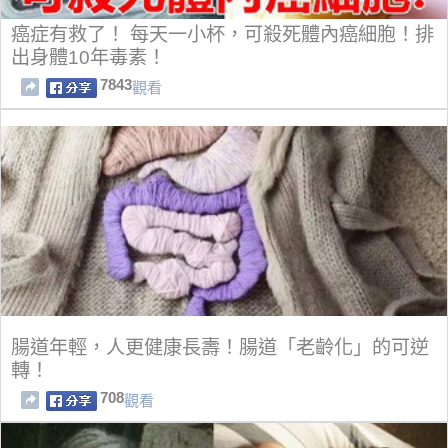
癌症有救了！ 每天一小杯，可殺死體內癌細胞！排
出身體10年毒素！
7843
觀看
腸道年輕，人更健康長壽！腸道「老齡化」的可逆
轉！
708
觀看