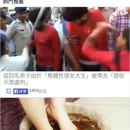
熱門推薦
這四名男子由於「集體性侵女大生」被帶去「遊街
示眾處刑」
1454
觀看