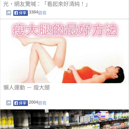
光，網友驚喊：「看起來好清純！」
3384
觀看
懶人運動 － 瘦大腿
2004
觀看