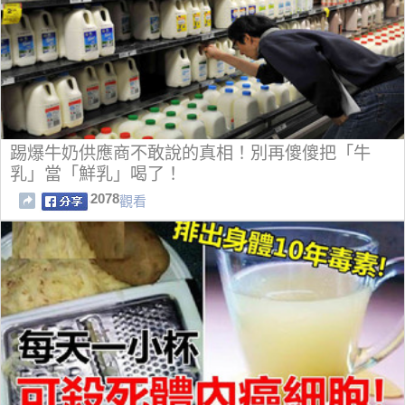
踢爆牛奶供應商不敢說的真相！別再傻傻把「牛
乳」當「鮮乳」喝了！
2078
觀看