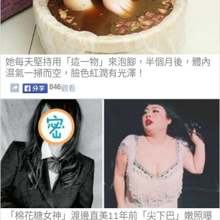
她每天堅持用「這一物」來泡腳，半個月後，體內
濕氣一掃而空，臉色紅潤有光澤！
846
觀看
「棉花糖女神」渡邊直美11年前「尖下巴」嫩照曝