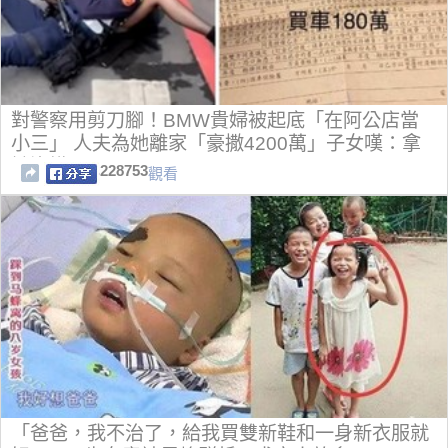
對警察用剪刀腳！BMW貴婦被起底「在阿公店當
小三」 人夫為她離家「豪撒4200萬」子女嘆：拿
她沒轍
228753
觀看
「爸爸，我不治了，給我買雙新鞋和一身新衣服就