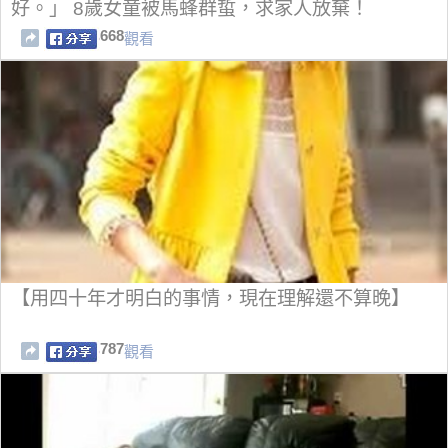
好。」 8歲女童被馬蜂群蜇，求家人放棄！
668
觀看
【用四十年才明白的事情，現在理解還不算晚】
787
觀看