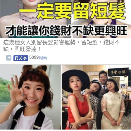
這幾種女人別留長髮影響運勢，留短髮，錢財不
缺，興旺發達！
5099
觀看