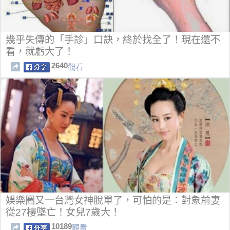
幾乎失傳的「手診」口訣，終於找全了！現在還不
看，就虧大了！
2640
觀看
娛樂圈又一台灣女神脫單了，可怕的是：對象前妻
從27樓墜亡！女兒7歲大！
10189
觀看