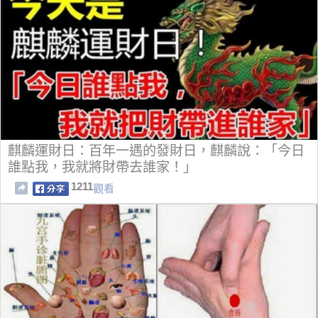
麒麟運財日：百年一遇的發財日，麒麟說：「今日
誰點我，我就將財帶去誰家！」
1211
觀看