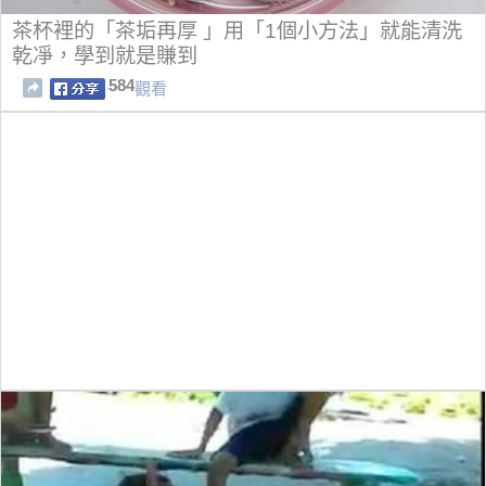
茶杯裡的「茶垢再厚 」用「1個小方法」就能清洗
乾凈，學到就是賺到
584
觀看