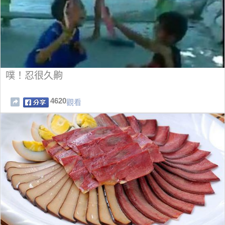
噗！忍很久齁
4620
觀看