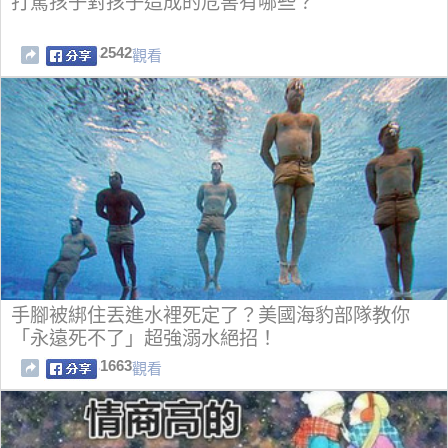
打罵孩子對孩子造成的危害有哪些？
2542
觀看
手腳被綁住丟進水裡死定了？美國海豹部隊教你
「永遠死不了」超強溺水絕招！
1663
觀看