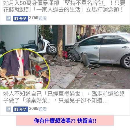
她月入50萬身價暴漲卻「堅持不買名牌包」！只要
花錢就想到「一家人過去的生活」立馬打消念頭！
2759
觀看
婦人不知道自己「已經車禍過世」，臨走前還給兒
子做了「滿桌好菜」，只是兒子卻不知道…
2095
觀看
你有什麼想法嗎?? 快留言!!