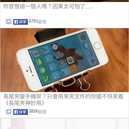
你曾恨過一個人嗎？因果太可怕了......
6781
觀看
長尾夾變手機架？只會用來夾文件的你還不快來看
《長尾夾神妙用》
3826
觀看