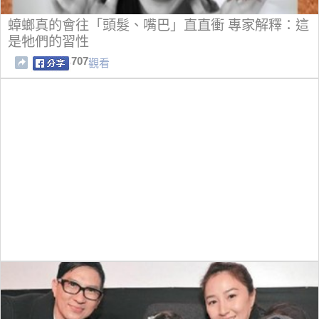
蟑螂真的會往「頭髮、嘴巴」直直衝 專家解釋：這
是牠們的習性
707
觀看