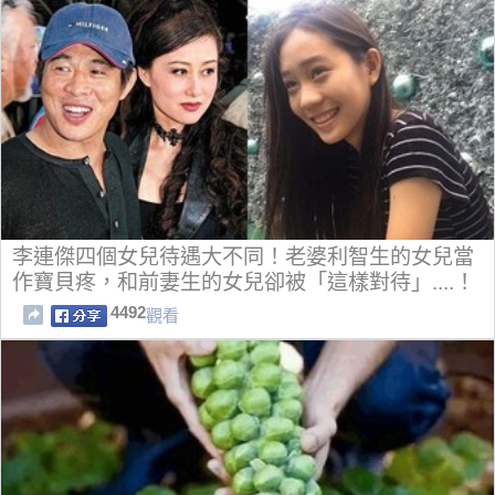
李連傑四個女兒待遇大不同！老婆利智生的女兒當
作寶貝疼，和前妻生的女兒卻被「這樣對待」....！
4492
觀看