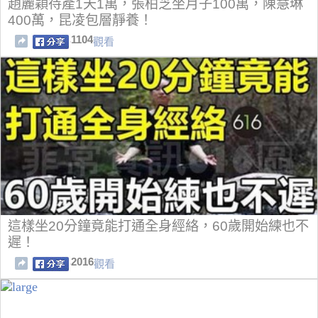
趙麗穎待產1天1萬，張柏芝坐月子100萬，陳慧琳
400萬，昆凌包層靜養！
1104
觀看
這樣坐20分鐘竟能打通全身經絡，60歲開始練也不
遲！
2016
觀看