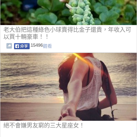
老大伯把這種綠色小球賣得比金子還貴，年收入可
以買十輛豪車！！
15496
觀看
絕不會嫌男友窮的三大星座女！