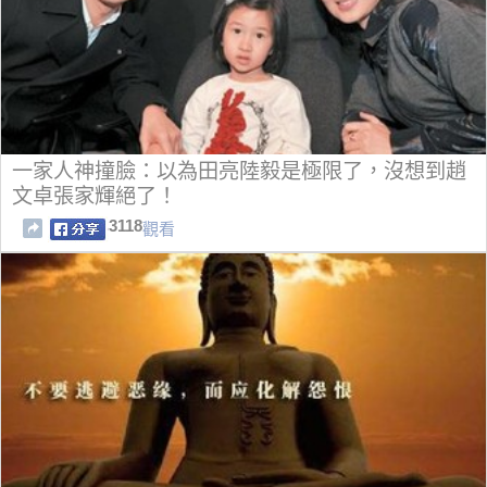
一家人神撞臉：以為田亮陸毅是極限了，沒想到趙
文卓張家輝絕了！
3118
觀看