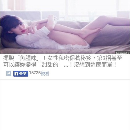
擺脫「魚腥味」！女性私密保養秘笈，第3招甚至
可以讓妳變得「甜甜的」...！沒想到這麼簡單！
15725
觀看