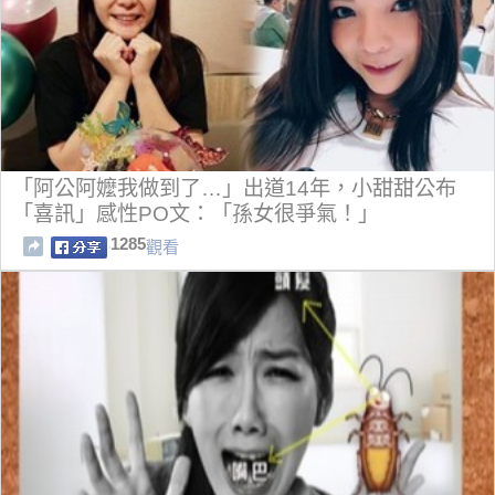
「阿公阿嬤我做到了…」出道14年，小甜甜公布
「喜訊」感性PO文：「孫女很爭氣！」
1285
觀看