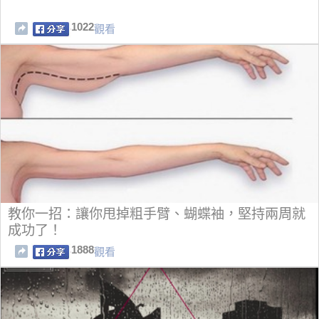
1022
觀看
教你一招：讓你甩掉粗手臂、蝴蝶袖，堅持兩周就
成功了！
1888
觀看