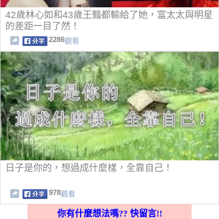
42歲林心如和43歲王豔都輸給了她，富太太與明星
的差距一目了然！
2286
觀看
日子是你的，想過成什麼樣，全靠自己！
978
觀看
你有什麼想法嗎?? 快留言!!