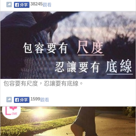
38245
觀看
包容要有尺度，忍讓要有底線。
1599
觀看