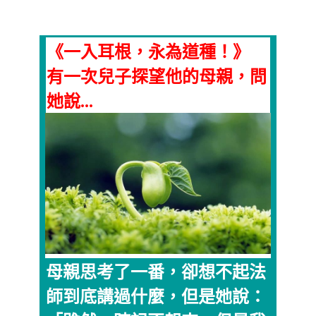
《一入耳根，永為道種！》
有一次兒子探望他的母親，問
她說...
母親思考了一番，卻想不起法
師到底講過什麼，但是她說：