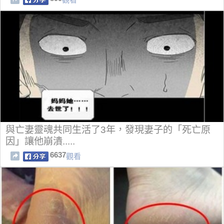
與亡妻靈魂共同生活了3年，發現妻子的「死亡原
因」讓他崩潰.....
6637
觀看