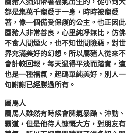
屬豬人猶如帶著福氣出生的，從小到大
都是集萬千寵愛于一身，時時被寵愛
著，像一個備受保護的公主。也正因此
屬豬人非常善良，心里純凈無比，仿佛
不食人間煙火，也不知世間險惡，對世
界充滿美好的幻想。所以屬豬人從來不
會計較回報，每天過得平淡而踏實，這
也是一種福氣，起碼單純美好，別人一
句謝謝已經勝過所有。
屬馬人
屬馬人雖然有時候會脾氣暴躁、沖動、
霸道，但是他待人慷慨大方，對朋友有