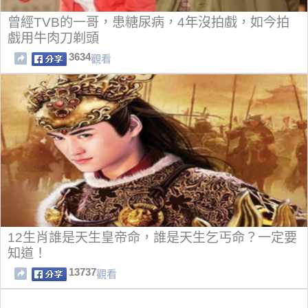
曾經TVB的一哥，患糖尿病，4年沒拍戲，如今拍
戲用牛肉刀剃頭
3634
觀看
12生肖誰是天生皇帝命，誰是天生乞丐命？一定要
知道！
13737
觀看