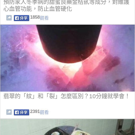
預防家人冬季病的甜蜜良藥金桔甙等成分，對維護
心血管功能，防止血管硬化
1858
觀看
翡翠的「紋」和「裂」怎麼區別？10分鐘就學會！
2391
觀看