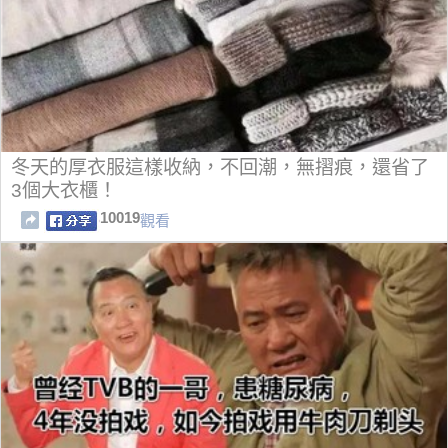
冬天的厚衣服這樣收納，不回潮，無摺痕，還省了
3個大衣櫃！
10019
觀看