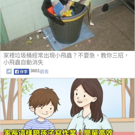
家裡垃圾桶經常出現小飛蟲？不要急，教你三招，
小飛蟲自動消失
3601
觀看