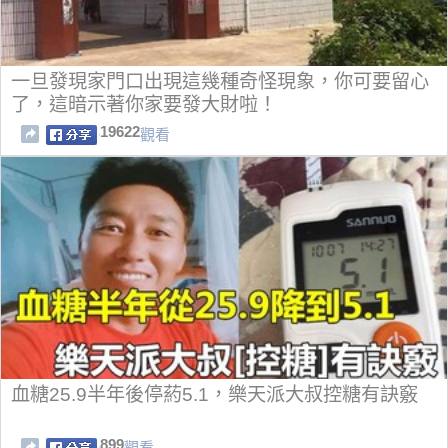
一旦發現家門口出現這幾種奇怪現象，你可要留心
了，這暗示著你家要發大財啦！
19622
觀看
血糖25.9半年後停葯5.1，樂天派大叔控糖有訣竅
899
觀看