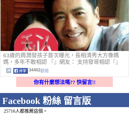
63歲的周潤發孩子首次曝光，長相清秀大方像媽
媽，多年不敢相認 『』網友： 支持發哥相認『』
34402
觀看
你有什麼想法嗎?? 快留言!!
Facebook 粉絲 留言版
25716人都推薦這個。