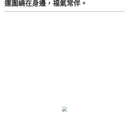
運圍繞在身邊，福氣常伴。