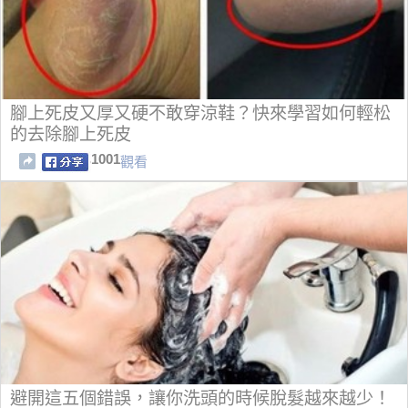
腳上死皮又厚又硬不敢穿涼鞋？快來學習如何輕松
的去除腳上死皮
1001
觀看
避開這五個錯誤，讓你洗頭的時候脫髮越來越少！