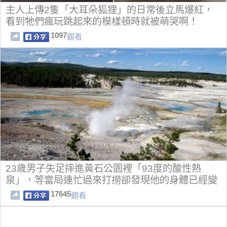
主人上傳2隻「大耳朵狐狸」的日常後立馬爆紅，
看到牠們瘋玩跳起來的模樣頓時就被萌哭啊！
1097
觀看
23歲男子失足摔進黃石公園裡「93度的酸性熱
泉」，等當局連忙過來打撈卻發現他的身體已經變
這樣了…
17645
觀看