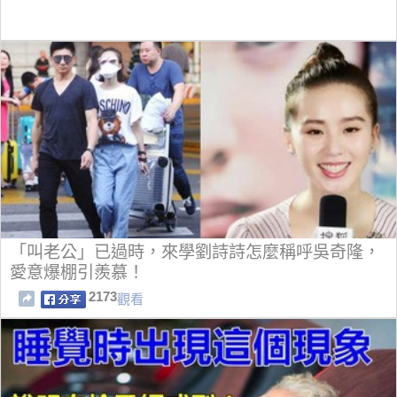
「叫老公」已過時，來學劉詩詩怎麼稱呼吳奇隆，
愛意爆棚引羨慕！
2173
觀看