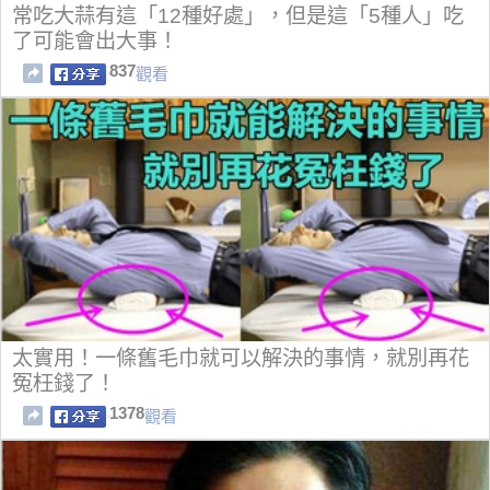
常吃大蒜有這「12種好處」，但是這「5種人」吃
了可能會出大事！
837
觀看
太實用！一條舊毛巾就可以解決的事情，就別再花
冤枉錢了！
1378
觀看