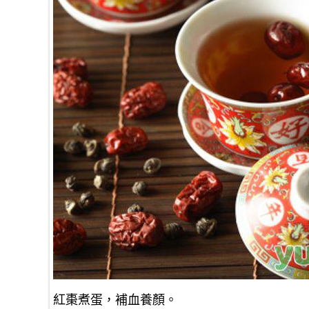
紅棗煮蛋，補血養顏。