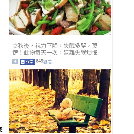
立秋後，視力下降，失眠多夢，莫
慌！此物每天一次，遠離失眠煩惱
845
觀看.
完