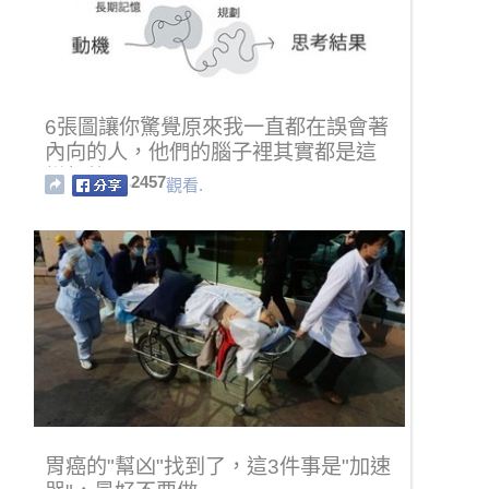
6張圖讓你驚覺原來我一直都在誤會著
內向的人，他們的腦子裡其實都是這
樣想的！
2457
觀看.
胃癌的"幫凶"找到了，這3件事是"加速