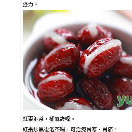
疫力。
紅棗泡茶，補氣護嗓。
紅棗炒黑後泡茶喝，可治療胃寒、胃痛。