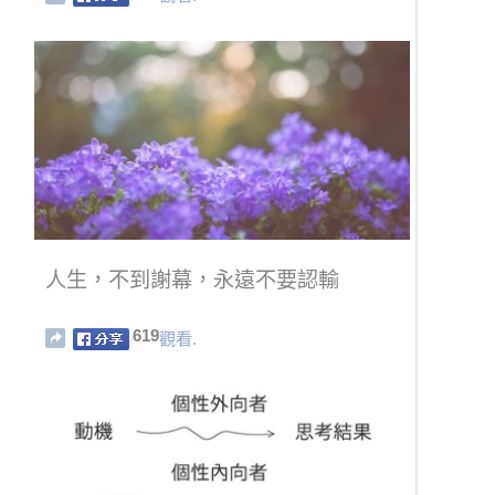
人生，不到謝幕，永遠不要認輸
619
觀看.