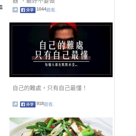
器"，最好不要做
血
1044
觀看.
自己的難處，只有自己最懂！
918
觀看.