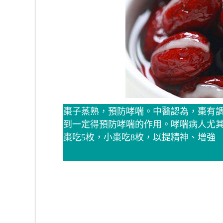
棗子蒸熟，預防哮喘。中醫認為，棗有
到一定得預防哮喘的作用。哮喘病人尤
棗吃5枚，小棗吃8枚，以提精神、增強