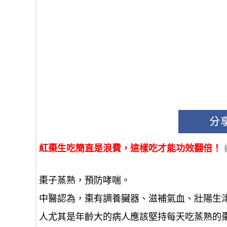
紅棗生吃簡直是浪費，這樣吃才能功效翻倍！
棗子蒸熟，預防哮喘。
中醫認為，棗有調養臟器、滋補氣血、壯陽生
人尤其是年齡大的病人應該堅持每天吃蒸熟的棗