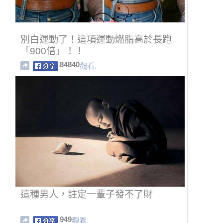
別白運動了！這項運動燃脂高於長跑
「900倍」！！
84840
觀看.
這種男人，註定一輩子發不了財
949
觀看.