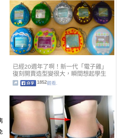
已經20週年了啊！新一代「電子雞」
復刻開賣造型變很大，瞬間想起學生
時代的回憶啊！
1852
觀看.
病
免