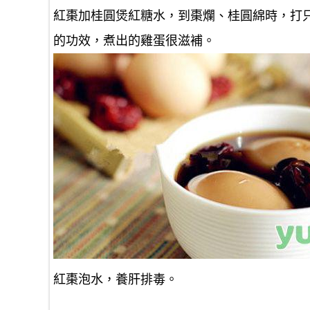
紅棗加桂圓煲紅糖水，到棗爛、桂圓綿時，打
的功效，煮出的雞蛋很滋補。
紅棗泡水，養肝排毒。