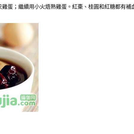
只雞蛋；繼續用小火焐熟雞蛋。紅棗、桂圓和紅糖都有補