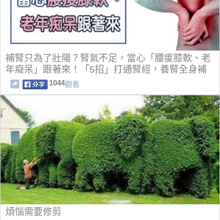
補腎只為了壯陽？腎氣不足，當心「腰痠膝軟、老
年癡呆」跟著來！「5招」打通腎經，養腎全身補
1044
觀看
煩惱需要修剪