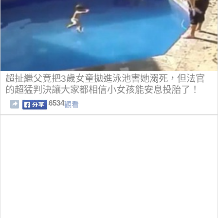
超扯繼父竟把3歲女童拋進泳池害她溺死，但法官
的超猛判決讓大家都相信小女孩能安息投胎了！
6534
觀看