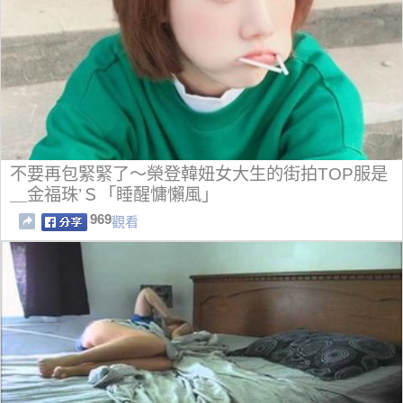
不要再包緊緊了～榮登韓妞女大生的街拍TOP服是
＿金福珠’Ｓ「睡醒慵懶風」
969
觀看