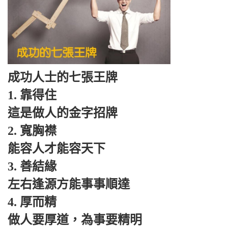
成功人士的七張王牌
1. 靠得住
這是做人的金字招牌
2. 寬胸襟
能容人才能容天下
3. 善結緣
左右逢源方能事事順達
4. 厚而精
做人要厚道，為事要精明