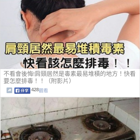
不看會後悔!肩頸居然是毒素最易堆積的地方！快看
要怎麼排毒！！（附影片）
428
觀看