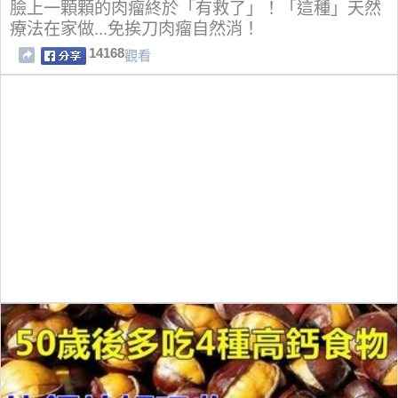
臉上一顆顆的肉瘤終於「有救了」！「這種」天然
療法在家做...免挨刀肉瘤自然消！
14168
觀看