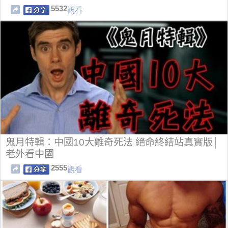
5532
觀看
鬼月特輯：中國10大離奇死法 絕命終結站真實版│
老外看中國
2555
觀看