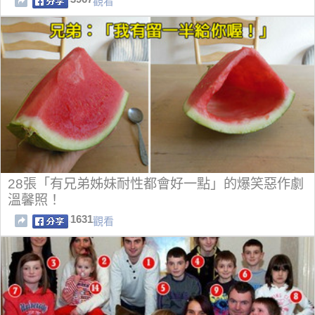
觀看
28張「有兄弟姊妹耐性都會好一點」的爆笑惡作劇
溫馨照！
1631
觀看