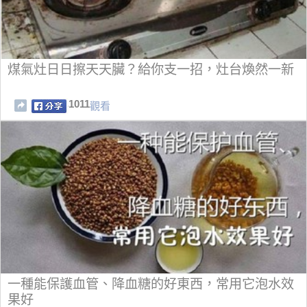
煤氣灶日日擦天天臟？給你支一招，灶台煥然一新
1011
觀看
一種能保護血管、降血糖的好東西，常用它泡水效
果好