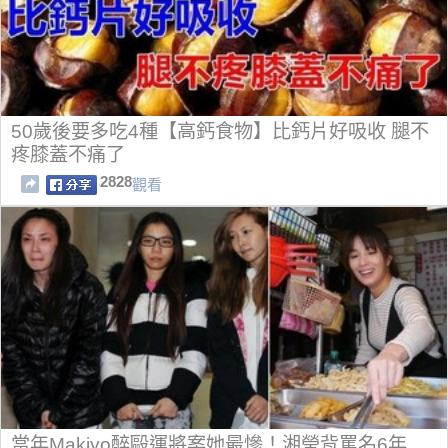
50歲後要多吃4種【高鈣食物】比鈣片好吸收 腿不
疼膝蓋不痛了
2828
觀看
當年Makiyo醉毆運將案她最慘！湘瑩背罵名6年…