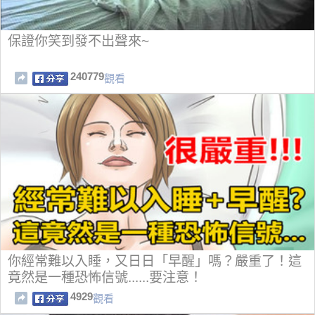
保證你笑到發不出聲來~
240779
觀看
你經常難以入睡，又日日「早醒」嗎？嚴重了！這
竟然是一種恐怖信號......要注意！
4929
觀看