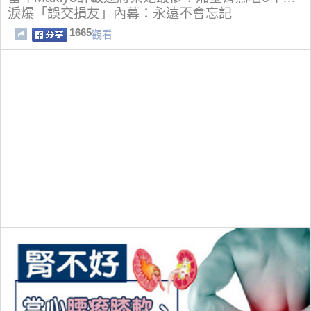
淚爆「誤交損友」內幕：永遠不會忘記
1665
觀看