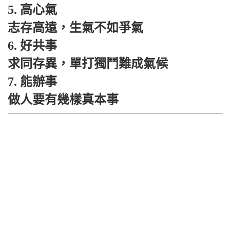
5. 高心氣
志存高遠，生氣不如爭氣
6. 好共事
求同存異，單打獨鬥難成氣候
7. 能辦事
做人要有幾樣真本事