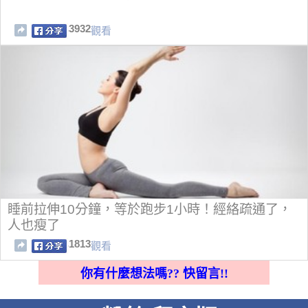
3932
觀看
睡前拉伸10分鐘，等於跑步1小時！經絡疏通了，
人也瘦了
1813
觀看
你有什麼想法嗎?? 快留言!!