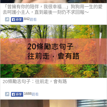
「曾擁有你的陪伴，我很幸福…」狗狗用一生的愛
去呵護小主人，直到最後一刻仍不求回報～
842
觀看
20條勵志句子：往前走，會有路
1688
觀看