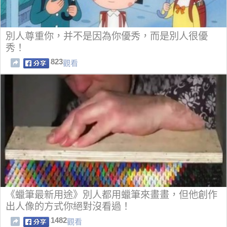
別人尊重你，并不是因為你優秀，而是別人很優
秀！
823
觀看
《蠟筆最新用途》別人都用蠟筆來畫畫，但他創作
出人像的方式你絕對沒看過！
1482
觀看