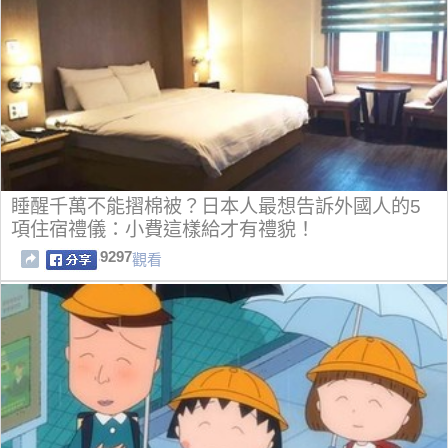
睡醒千萬不能摺棉被？日本人最想告訴外國人的5
項住宿禮儀：小費這樣給才有禮貌！
9297
觀看