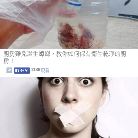
廚房難免滋生蟑螂，教你如何保有衛生乾淨的廚
房！
1139
觀看