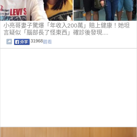
小亮哥妻子驚爆「年收入200萬」賠上健康！她坦
言疑似「腦部長了怪東西」確診後發現....
31968
觀看