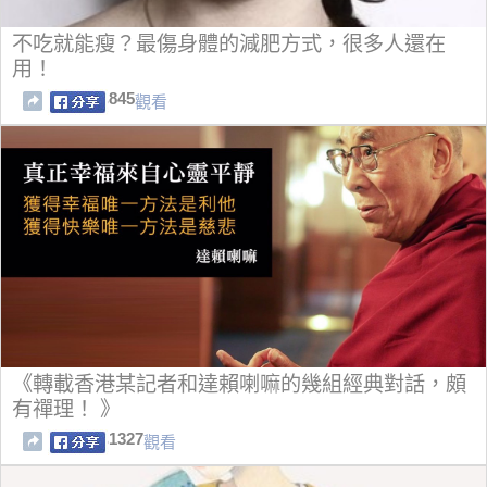
不吃就能瘦？最傷身體的減肥方式，很多人還在
用！
845
觀看
《轉載香港某記者和達賴喇嘛的幾組經典對話，頗
有禪理！ 》
1327
觀看