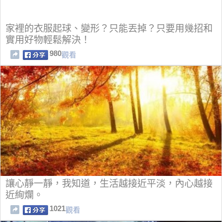
家裡的衣服起球、變形？只能丟掉？只要用幾招和
實用好物輕鬆解決！
980
觀看
讓心靜一靜，我知道，生活越接近平淡，內心越接
近絢爛。
1021
觀看