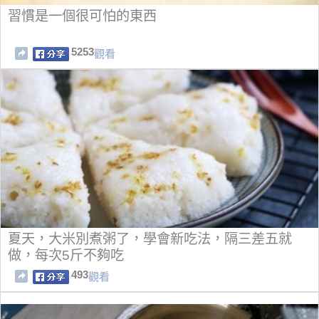
習慣是一個很可怕的東西
5253
觀看
夏天，大米別煮粥了，學會新吃法，隔三差五就
做，每次5斤不夠吃
493
觀看