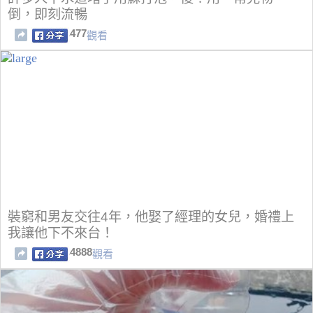
倒，即刻流暢
477
觀看
裝窮和男友交往4年，他娶了經理的女兒，婚禮上
我讓他下不來台！
4888
觀看