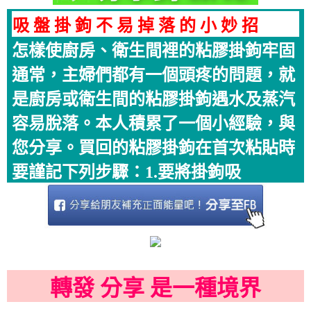
吸 盤 掛 鉤 不 易 掉 落 的 小 妙 招
怎樣使廚房、衛生間裡的粘膠掛鉤牢固
通常，主婦們都有一個頭疼的問題，就
是廚房或衛生間的粘膠掛鉤遇水及蒸汽
容易脫落。本人積累了一個小經驗，與
您分享。買回的粘膠掛鉤在首次粘貼時
要謹記下列步驟：1.要將掛鉤吸
轉發 分享 是一種境界