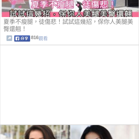
夏季不瘦腿，徒傷悲！試試這幾招，保你人美腿美
臀還翹！
816
觀看