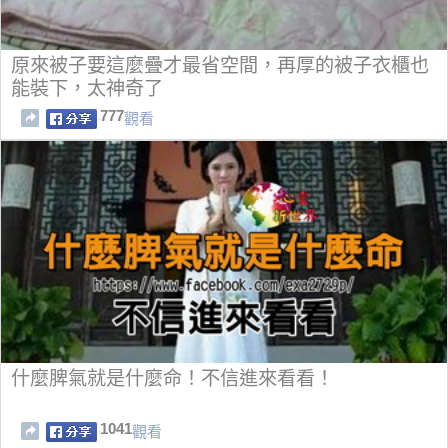
原來被子要這麼疊才最省空間，再厚的被子衣櫃也
能裝下，太神奇了
777
觀看
什麼脾氣就是什麼命！不信進來看看！
1041
觀看