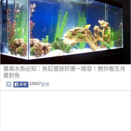
養風水魚必知：魚缸擺放好運一路發！教你看生肖
養對魚
10507
觀看