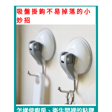
吸 盤 掛 鉤 不 易 掉 落 的 小
妙 招
怎樣使廚房、衛生間裡的粘膠