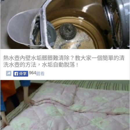
熱水壺內壁水垢髒髒難清除？教大家一個簡單的清
洗水壺的方法，水垢自動脫落 !
964
觀看