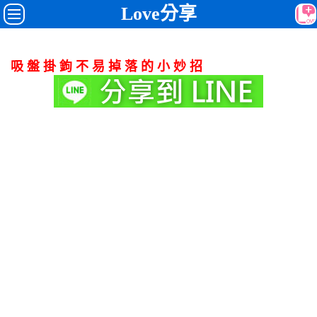
Love分享
吸 盤 掛 鉤 不 易 掉 落 的 小 妙 招