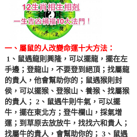
一、屬鼠的人改變命運十大方法：
 1、鼠遇龍則興隆，可以擺龍，擺在左
手邊；登龍山，不要登到絕頂；找屬龍
的貴人，他會幫助你的；鼠遇猴則封
侯，可以擺猴、登猴山、養猴、找屬猴
的貴人； 2、鼠遇牛則牛氣，可以擺
牛，擺在東北方；登牛欄山，採氣增
運；到草原去放放牛，找找六和貴人；
找屬牛的貴人，會幫助你的； 3、鼠遇