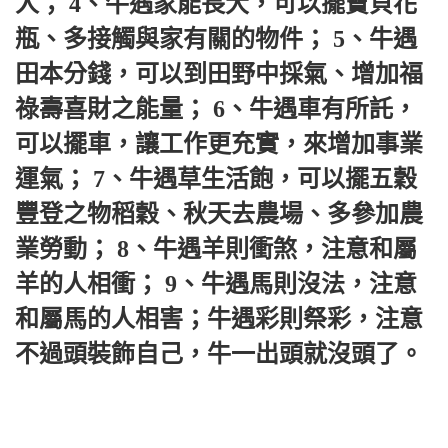
人； 4、牛遇家能長大，可以擺寶貝花
瓶、多接觸與家有關的物件； 5、牛遇
田本分錢，可以到田野中採氣、增加福
祿壽喜財之能量； 6、牛遇車有所託，
可以擺車，讓工作更充實，來增加事業
運氣； 7、牛遇草生活飽，可以擺五穀
豐登之物稻穀、秋天去農場、多參加農
業勞動； 8、牛遇羊則衝煞，注意和屬
羊的人相衝； 9、牛遇馬則沒法，注意
和屬馬的人相害；牛遇彩則祭彩，注意
不過頭裝飾自己，牛一出頭就沒頭了。