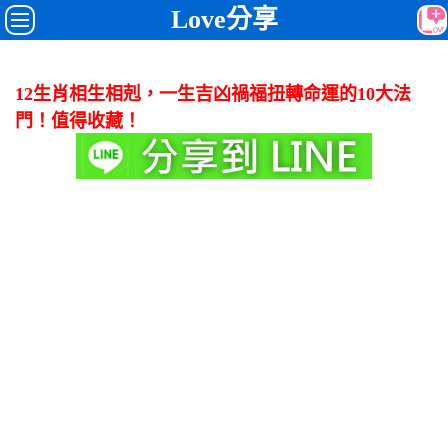
Love分享
12生肖相生相剋，一生吉凶禍福扭轉命運的10大法
門！值得收藏！