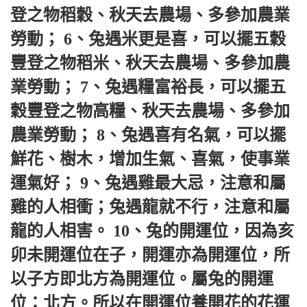
登之物稻穀、秋天去農場、多參加農業
勞動； 6、兔遇米更是喜，可以擺五穀
豐登之物稻米、秋天去農場、多參加農
業勞動； 7、兔遇糧富裕長，可以擺五
穀豐登之物高糧、秋天去農場、多參加
農業勞動； 8、兔遇喜有名氣，可以擺
鮮花、樹木，增加生氣、喜氣，使事業
運氣好； 9、兔遇雞最大忌，注意和屬
雞的人相衝；兔遇龍就不行，注意和屬
龍的人相害。 10、兔的開運位，因為亥
卯未開運位在子，開運亦為開運位，所
以子方即北方為開運位。屬兔的開運
位：北方。所以在開運位養開花的花運