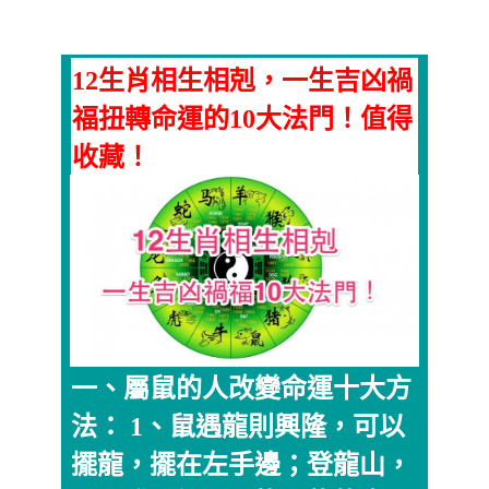
12生肖相生相剋，一生吉凶禍
福扭轉命運的10大法門！值得
收藏！
一、屬鼠的人改變命運十大方
法： 1、鼠遇龍則興隆，可以
擺龍，擺在左手邊；登龍山，