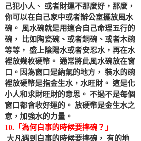
己犯小人、 或者財運不那麼好，那麼， 
你可以在自己家中或者辦公室擺放風水
碗。 風水碗就是用適合自己命理五行的
碗， 比如陶瓷碗、或者銅碗、或者木碗
等等， 盛上陰陽水或者安忍水，再在水
裡放幾枚硬幣。 通常將此風水碗放在窗
口。因為窗口是納氣的地方， 裝水的碗
裡放硬幣是指金生水，水旺財。 這是化
小人和求財旺財的意思。 不過不是每個
窗口都會收好運的。 放硬幣是金生水之
意，加強水的力量。 
10.「為何白事的時候要摔碗？」
 大凡遇到白事的時候要摔碗， 有的地