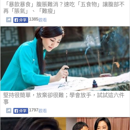
「暴飲暴食」腹脹難消？速吃「五食物」讓腹部不
再「脹氣」、「難瘦」
1385
觀看
堅持很簡單，放棄卻很難；學會放手，試試這六件
事
1797
觀看