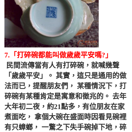
7.「打碎碗都能叫做歲歲平安嗎?」
 民間流傳當有人有打碎碗，就喊幾聲
「歲歲平安」。 其實，這只是通用的做
法而已，提醒朋友們， 某種情況下，打
碎碗有某種肯定是寓意和徵兆的。 去年
大年初二夜，約21點多，有位朋友在家
煮面吃， 拿個大碗在盛面時因看見碗裡
有只蟑螂， 一驚之下失手碗掉下地，碎