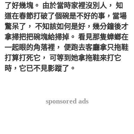
了好幾塊。 由於當時家裡沒別人， 知
道在春節打破了個碗是不好的事，當場
驚呆了， 不知該如何是好，幾分鐘後才
拿掃把把碗塊給掃掉。 看見那隻蟑螂在
一起眼的角落裡， 便跑去客廳拿只拖鞋
打算打死它， 可等到她拿拖鞋來打它
時，它已不見影蹤了。
sponsored ads