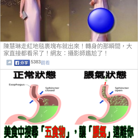
陳慧琳走紅地毯裹塊布就出來！轉身的那瞬間，大
家直接都看呆了！網友：攝影師尷尬了！
5383
觀看