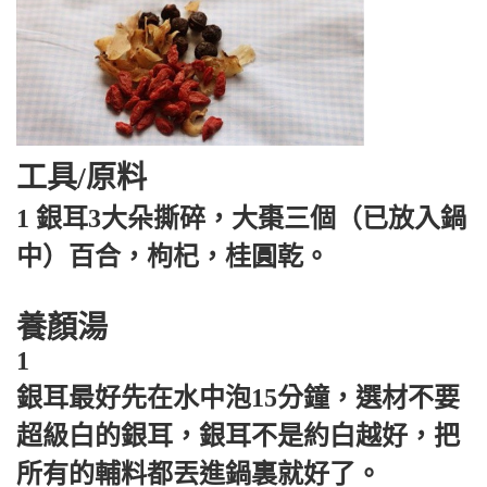
工具/原料
1
銀耳3大朵撕碎，大棗三個（已放入鍋
中）百合，枸杞，桂圓乾。
養顏湯
1
銀耳最好先在水中泡15分鐘，選材不要
超級白的銀耳，銀耳不是約白越好，把
所有的輔料都丟進鍋裏就好了。