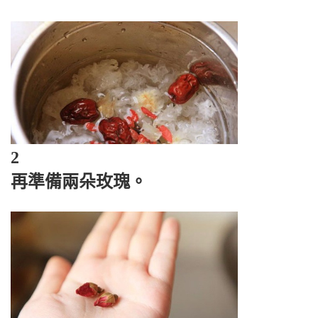
2
再準備兩朵玫瑰。