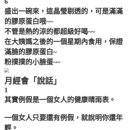
6
盛出一碗來，這晶瑩剔透的，可是滿滿
的膠原蛋白哦~~
不管是熱的涼的都超級好喝~~
在大姨媽之後的一個星期內食用，保證
滿臉的膠原蛋白~
粉撲撲的小臉蛋~~
月經會「說話」
1
其實例假是一個女人的健康晴雨表。
一個女人只要還有例假，就說明你還年
輕。