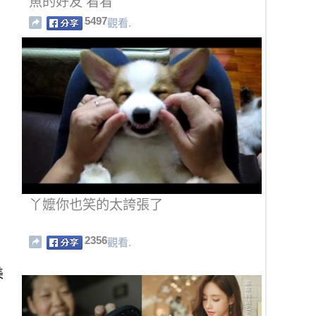
魚的好友 看看
5497
觀看.
丫嬤你也笑的太誇張了
2356
觀看.
美