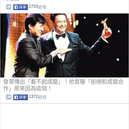
2733
觀看
發哥傳出「看不起成龍」！他首曝「拒絕和成龍合
作」原來因為這個！
1372
觀看