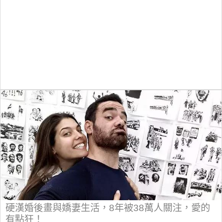
硬漢婚後畫與嬌妻生活，8年被38萬人關注，愛的
有點狂！