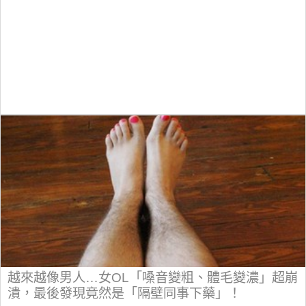
越來越像男人…女OL「嗓音變粗、體毛變濃」超崩
潰，最後發現竟然是「隔壁同事下藥」！