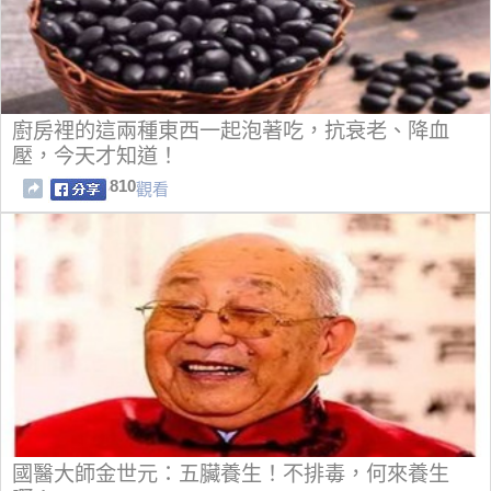
廚房裡的這兩種東西一起泡著吃，抗衰老、降血
壓，今天才知道！
810
觀看
國醫大師金世元：五臟養生！不排毒，何來養生