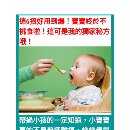
這6招好用到爆！寶寶終於不
挑食啦！這可是我的獨家秘方
哦！
帶過小孩的一定知道，小寶寶