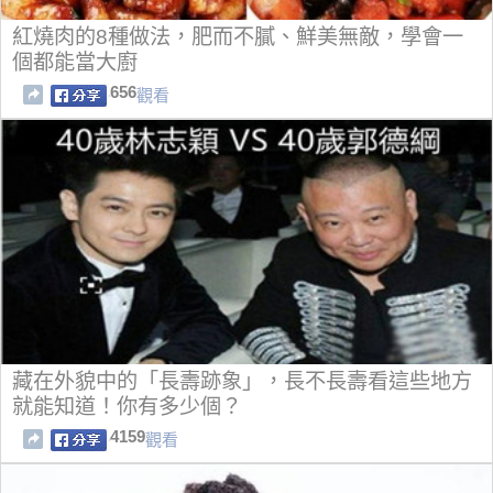
紅燒肉的8種做法，肥而不膩、鮮美無敵，學會一
個都能當大廚
656
觀看
藏在外貌中的「長壽跡象」，長不長壽看這些地方
就能知道！你有多少個？
4159
觀看