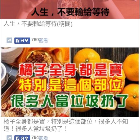
人生，不要輸給等待(精闢)
780
觀看
橘子全身都是寶，特別是這個部位，很多人不知
道！很多人當垃圾扔了！
764
觀看