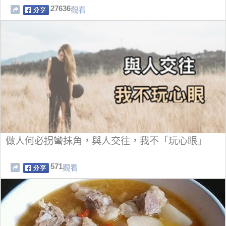
27636
觀看
做人何必拐彎抹角，與人交往，我不「玩心眼」
571
觀看