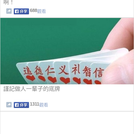
啊！
688
觀看
謹記做人一輩子的底牌
1311
觀看