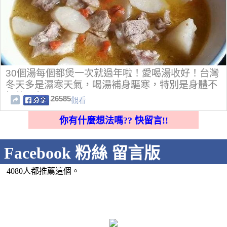
30個湯每個都煲一次就過年啦！愛喝湯收好！台灣
冬天多是濕寒天氣，喝湯補身驅寒，特別是身體不
好的朋友！！
26585
觀看
你有什麼想法嗎?? 快留言!!
Facebook 粉絲 留言版
4080人都推薦這個。