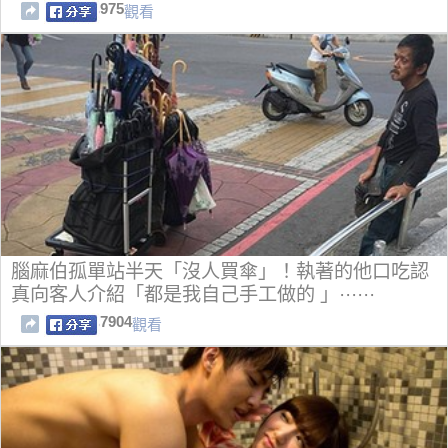
975
觀看
腦麻伯孤單站半天「沒人買傘」！執著的他口吃認
真向客人介紹「都是我自己手工做的 」······
7904
觀看