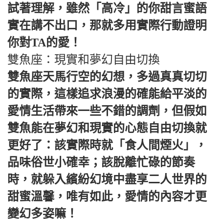
試著理解，雖然「高冷」的你甜言蜜語
實在講不出口，那就多用實際行動證明
你對TA的愛！
雙魚座：現實和夢幻自由切換
雙魚座天馬行空的幻想，多過真真切切
的實際，這樣追求浪漫的確能給平淡的
愛情生活帶來一些不錯的調劑，但假如
雙魚能在夢幻和現實的心態自由切換就
更好了：該實際時就「食人間煙火」，
品味俗世小確幸；該脫離忙碌的節奏
時，就躲入繽紛幻境中盡享二人世界的
甜蜜溫馨，唯有如此，愛情的內容才更
變幻多姿嘛！