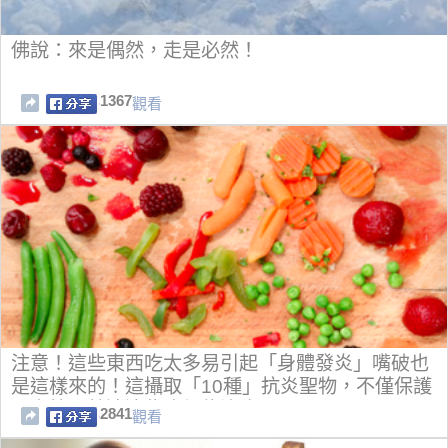
佛說：來是偶然，走是必然！
1367
觀看
注意！這些東西吃太多易引起「身體發炎」嘴破也
是這樣來的！這攝取「10種」抗炎聖物，不僅保護
心血管，就連這些病都能治療...
2841
觀看