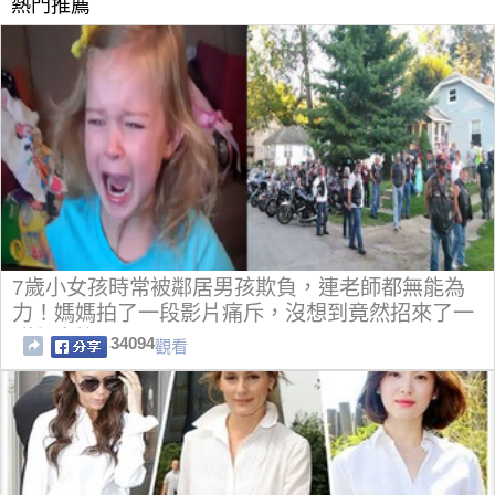
熱門推薦
7歲小女孩時常被鄰居男孩欺負，連老師都無能為
力！媽媽拍了一段影片痛斥，沒想到竟然招來了一
群飆車族....
34094
觀看