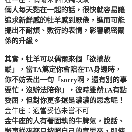
倆人每天黏在一起的話，很快就容易讓
追求新鮮感的牡羊感到厭倦，進而可能
擺出不耐煩、敷衍的表情，影響親密關
係的升級。
其實，牡羊可以偶爾來個「欲擒故
縱」，當TA篤定你會陪在TA身邊時，
你不妨丟出一句「sorry啊，還有別的事
要忙，沒辦法陪你」，彼時雖然TA有點
委屈，但對你更多還是濃濃的思念呢！
金牛座：適當妥協未嘗不可
金牛座的人有著固執的牛脾氣，說話、
辦事從來都只按照自己的意思來，即使