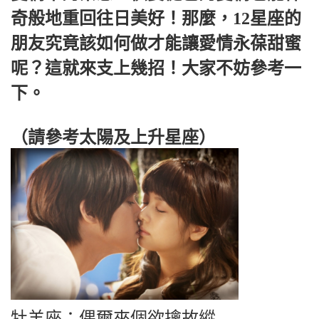
奇般地重回往日美好！那麼，12星座的
朋友究竟該如何做才能讓愛情永葆甜蜜
呢？這就來支上幾招！大家不妨參考一
下。
（請參考太陽及上升星座）
牡羊座：偶爾來個欲擒故縱