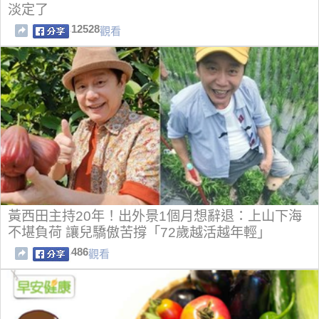
淡定了
12528
觀看
黃西田主持20年！出外景1個月想辭退：上山下海
不堪負荷 讓兒驕傲苦撐「72歲越活越年輕」
486
觀看