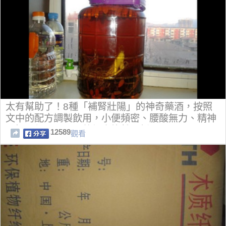
太有幫助了！8種「補腎壯陽」的神奇藥酒，按照
文中的配方調製飲用，小便頻密、腰酸無力、精神
不振全都不見了！整個人煥然一新！
12589
觀看