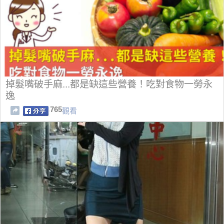
掉髮嘴破手麻...都是缺這些營養！吃對食物一勞永
逸
765
觀看