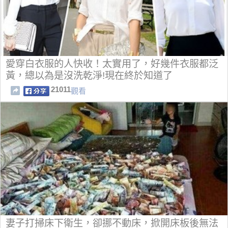
愛穿白衣服的人快收！太實用了，好幾件衣服都泛
黃，總以為是沒洗乾淨!現在終於知道了
21011
觀看
妻子打掃床下衛生，卻挪不動床，掀開床板後無法