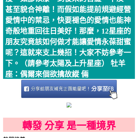
甚至貌合神離！而假如能提前規避經營
愛情中的禁忌，快要褪色的愛情也能神
奇般地重回往日美好！那麼，12星座的
朋友究竟該如何做才能讓愛情永葆甜蜜
呢？這就來支上幾招！大家不妨參考一
下。（請參考太陽及上升星座） 牡羊
座：偶爾來個欲擒故縱 倆
轉發 分享 是一種境界