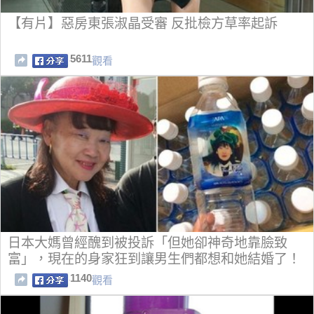
【有片】惡房東張淑晶受審 反批檢方草率起訴
5611
觀看
日本大媽曾經醜到被投訴「但她卻神奇地靠臉致
富」，現在的身家狂到讓男生們都想和她結婚了！
1140
觀看