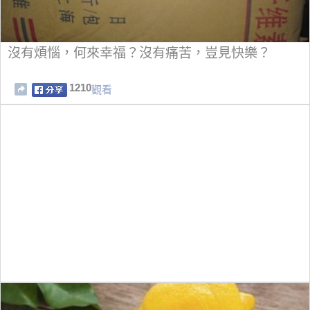
沒有煩惱，何來幸福？沒有痛苦，豈見快樂？
1210
觀看