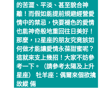
的苦澀、平淡、甚至貌合神
離！而假如能提前規避經營愛
情中的禁忌，快要褪色的愛情
也能神奇般地重回往日美好！
那麼，12星座的朋友究竟該如
何做才能讓愛情永葆甜蜜呢？
這就來支上幾招！大家不妨參
考一下。（請參考太陽及上升
星座） 牡羊座：偶爾來個欲擒
故縱 倆