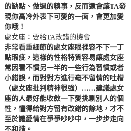
的缺點、做過的糗事，反而還會讓TA發
現你高冷外表下可愛的一面，會更加愛
你哦！
處女座：要給TA改錯的機會
非常看重細節的處女座眼裡容不下一丁
點瑕疵，這樣的性格特質容易讓處女座
常因看不慣另一半的一些行為習慣或者
小錯誤，而對對方進行毫不留情的吐槽
（處女座批判精神很強）……建議處女
座的人最好能收斂一下愛挑剔別人的個
性，懂得給對方留有改錯的餘地，才不
至於讓愛情在爭爭吵吵中，一步步走向
不和諧。