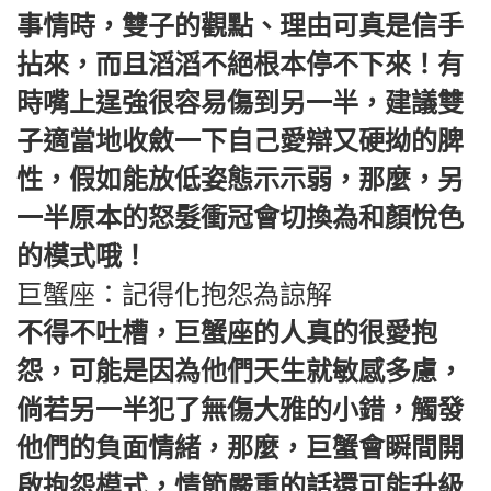
事情時，雙子的觀點、理由可真是信手
拈來，而且滔滔不絕根本停不下來！有
時嘴上逞強很容易傷到另一半，建議雙
子適當地收斂一下自己愛辯又硬拗的脾
性，假如能放低姿態示示弱，那麼，另
一半原本的怒髮衝冠會切換為和顏悅色
的模式哦！
巨蟹座：記得化抱怨為諒解
不得不吐槽，巨蟹座的人真的很愛抱
怨，可能是因為他們天生就敏感多慮，
倘若另一半犯了無傷大雅的小錯，觸發
他們的負面情緒，那麼，巨蟹會瞬間開
啟抱怨模式，情節嚴重的話還可能升級