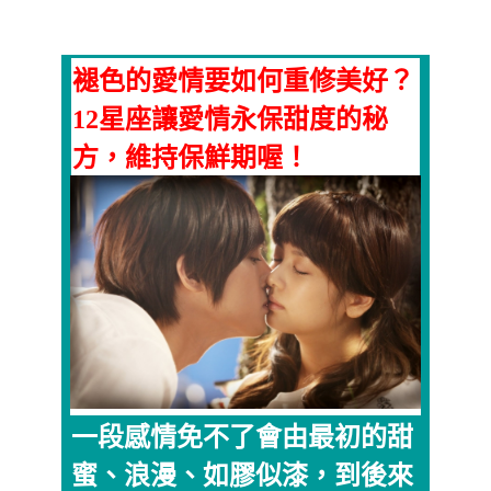
褪色的愛情要如何重修美好？
12星座讓愛情永保甜度的秘
方，維持保鮮期喔！
一段感情免不了會由最初的甜
蜜、浪漫、如膠似漆，到後來