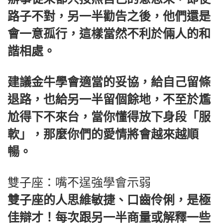
路子不對，另一半勸告之後，他們還是
會一意孤行，這樣當然不利於倆人的和
諧相處。
建議金牛學會適當的妥協，給自己留條
退路，也給另一半留個餘地，不至於尷
尬得下不來台，當你懂得放下身段「服
軟」，那麼你們的愛情將會越來越順
暢。
雙子座：嘴不逞強學會示弱
雙子座的人思維敏捷、口齒伶俐，是極
佳辯才！每次跟另一半商量或解釋一些