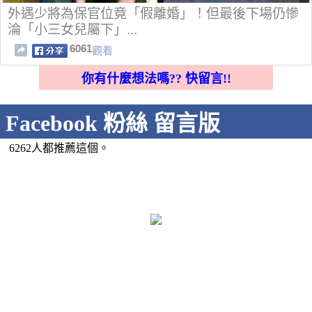
外遇少將為保官位竟「假離婚」！但最後下場仍慘
淪「小三女兒屬下」...
6061
觀看
你有什麼想法嗎?? 快留言!!
Facebook 粉絲 留言版
6262人都推薦這個。