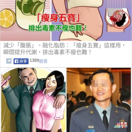
減少「腹脹」、融化脂肪：「瘦身五寶」這樣用，
瞬間提升代謝，排出毒素不瘦也難！
1389
觀看