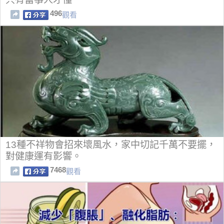
496
觀看
13種不祥物會招來壞風水，家中切記千萬不要擺，
對健康運有影響。
7468
觀看