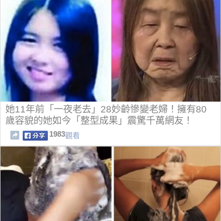
她11年前「一夜老去」28妙齡慘變老婦！擁有80
歲容貌的她如今「整型成果」震驚千萬網友！
1983
觀看