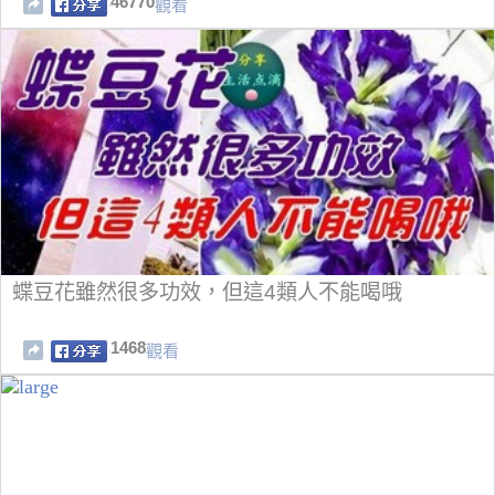
46770
觀看
蝶豆花雖然很多功效，但這4類人不能喝哦
1468
觀看