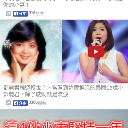
你的心窩！
916
觀看
鄧麗君輪迴轉世？，當看到這麼鮮活的泰國16歲小
鄧麗君，除了感動就是流淚......
3386
觀看