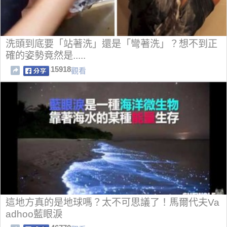
洗頭到底要「站著洗」還是「彎著洗」？想不到正
確的姿勢竟然是.....
15918
觀看
這地方真的是地球嗎？太不可思議了！馬爾代夫Va
adhoo藍眼淚