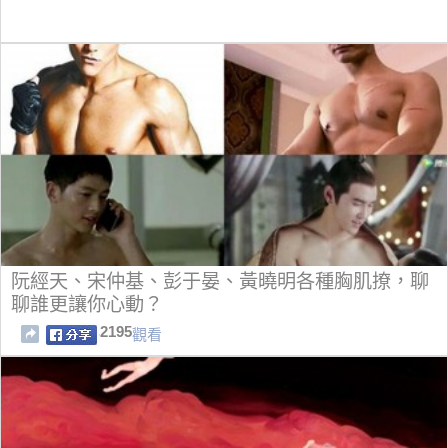
阮經天、宋仲基、彭于晏、黃曉明各種胸肌撩，聊
聊誰更讓你心動？
2195
觀看