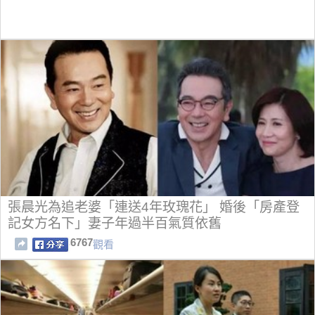
張晨光為追老婆「連送4年玫瑰花」 婚後「房產登
記女方名下」妻子年過半百氣質依舊
6767
觀看