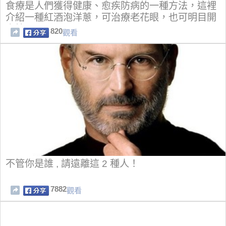
食療是人們獲得健康、愈疾防病的一種方法，這裡
介紹一種紅酒泡洋蔥，可治療老花眼，也可明目開
竅等！
820
觀看
不管你是誰 , 請遠離這 2 種人！
7882
觀看