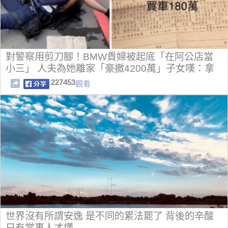
對警察用剪刀腳！BMW貴婦被起底「在阿公店當
小三」 人夫為她離家「豪撒4200萬」子女嘆：拿
她沒轍
227453
觀看
世界沒有所謂安逸 是不同的累法罷了 背後的辛酸
只有當事人才懂