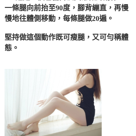
一條腿向前抬至90度，腳背繃直，再慢
慢地往體側移動，每條腿做20遍。
堅持做這個動作既可瘦腿，又可勻稱體
態。