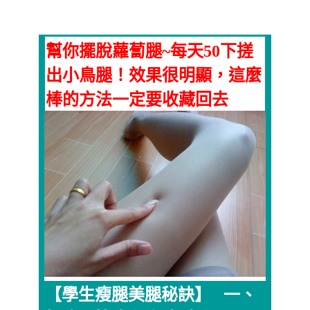
幫你擺脫蘿蔔腿~每天50下搓
出小鳥腿！效果很明顯，這麼
棒的方法一定要收藏回去
【學生瘦腿美腿秘訣】 一、