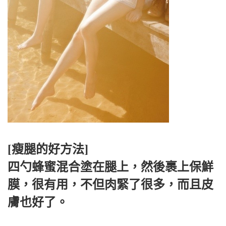
[瘦腿的好方法]
四勺蜂蜜混合塗在腿上，然後裹上保鮮
膜，很有用，不但肉緊了很多，而且皮
膚也好了。