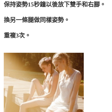
保持姿勢15秒鐘以後放下雙手和右腳。
換另一條腿做同樣姿勢。
重複3次。