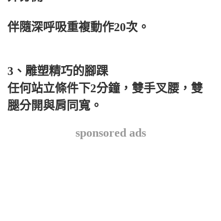
伴隨深呼吸重複動作20次。
3、雕塑精巧的腳踝
任何站立條件下2分鐘，雙手叉腰，雙
腿分開與肩同寬。
sponsored ads