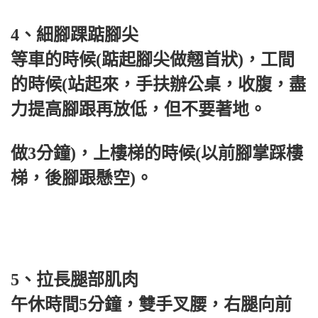
4、細腳踝踮腳尖
等車的時候(踮起腳尖做翹首狀)，工間
的時候(站起來，手扶辦公桌，收腹，盡
力提高腳跟再放低，但不要著地。
做3分鐘)，上樓梯的時候(以前腳掌踩樓
梯，後腳跟懸空)。
5、拉長腿部肌肉
午休時間5分鐘，雙手叉腰，右腿向前