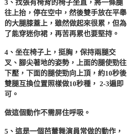
3、找張有椅背的椅子坐直，將一條腿
往上抬，停在空中，然後雙手放在平舉
的大腿膝蓋上，雖然做起來很累，但為
了能穿迷你裙，再苦再累也要堅持。
4、坐在椅子上，挺胸，保持兩腿交
叉、腳尖著地的姿勢，上面的腿使勁往
下壓，下面的腿使勁向上頂，約10秒後
雙腿互換位置照樣做10秒種， 2-3遍即
可。
做這個動作不需屏住呼吸。
5、這是一個芭蕾舞演員常做的動作，