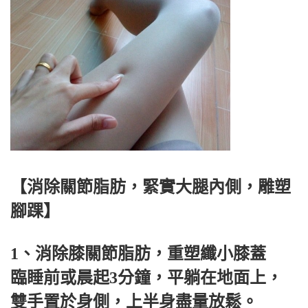
【消除關節脂肪，緊實大腿內側，雕塑
腳踝】
1、消除膝關節脂肪，重塑纖小膝蓋
臨睡前或晨起3分鐘，平躺在地面上，
雙手置於身側，上半身盡量放鬆。