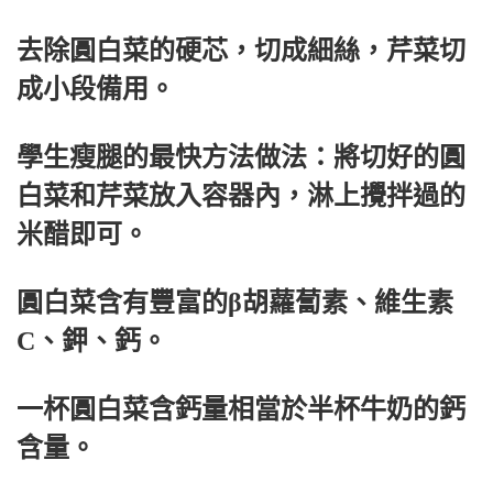
去除圓白菜的硬芯，切成細絲，芹菜切
成小段備用。
學生瘦腿的最快方法做法：將切好的圓
白菜和芹菜放入容器內，淋上攪拌過的
米醋即可。
圓白菜含有豐富的β胡蘿蔔素、維生素
C、鉀、鈣。
一杯圓白菜含鈣量相當於半杯牛奶的鈣
含量。