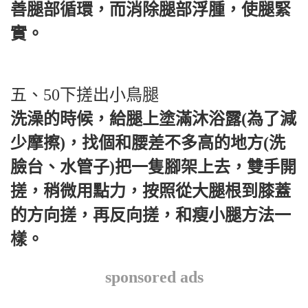
善腿部循環，而消除腿部浮腫，使腿緊
實。
五、50下搓出小鳥腿
洗澡的時候，給腿上塗滿沐浴露(為了減
少摩擦)，找個和腰差不多高的地方(洗
臉台、水管子)把一隻腳架上去，雙手開
搓，稍微用點力，按照從大腿根到膝蓋
的方向搓，再反向搓，和瘦小腿方法一
樣。
sponsored ads