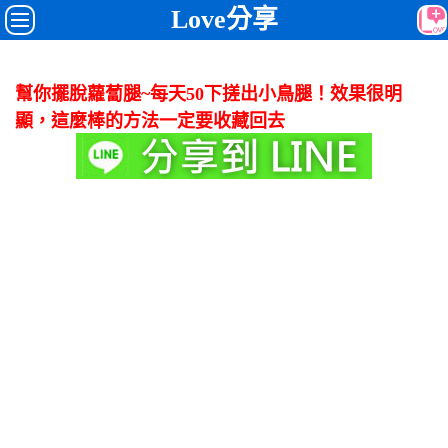
Love分享
幫你擺脫蘿蔔腿~每天50下搓出小鳥腿！效果很明
顯，這麼棒的方法一定要收藏回去