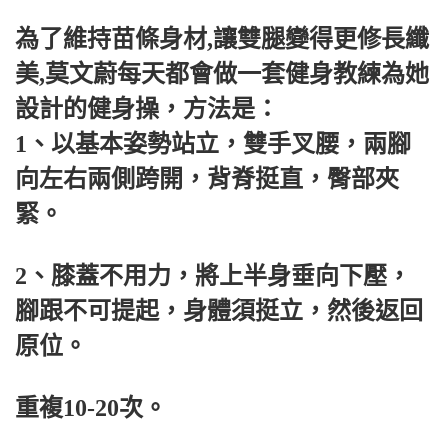
為了維持苗條身材,讓雙腿變得更修長纖
美,莫文蔚每天都會做一套健身教練為她
設計的健身操，方法是：
1、以基本姿勢站立，雙手叉腰，兩腳
向左右兩側跨開，背脊挺直，臀部夾
緊。
2、膝蓋不用力，將上半身​​垂向下壓，
腳跟不可提起，身體須挺立，然後返回
原位。
重複10-20次。