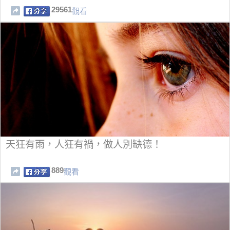
29561
觀看
天狂有雨，人狂有禍，做人別缺德！
889
觀看