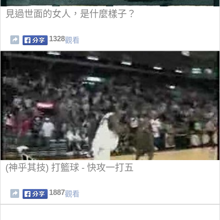
見過世面的女人，是什麼樣子？
1328
觀看
(神乎其技 ) 打籃球 - 快攻一打五
1887
觀看