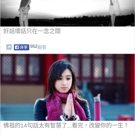
好話壞話只在一念之間
952
觀看
佛祖的14句話太有智慧了...看完，改變你的一生！