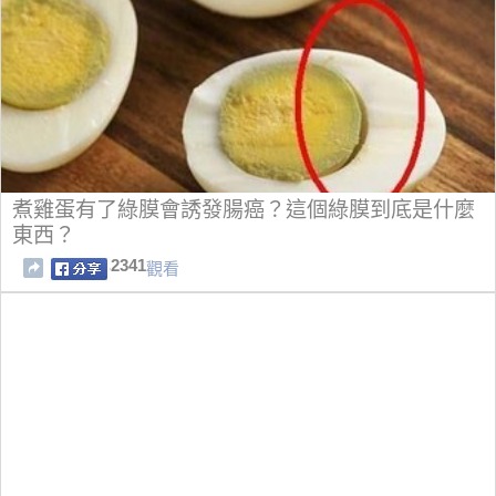
煮雞蛋有了綠膜會誘發腸癌？這個綠膜到底是什麼
東西？
2341
觀看