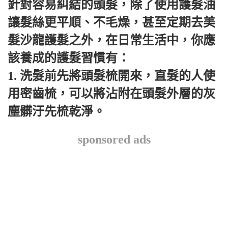
針對容易糾結的頭髮，除了使用護髮油
讓髮絲更平順、不毛燥，甚至定期去美
髮沙龍護髮之外，在日常生活中，你應
該養成的護髮習慣有：
1. 洗髮前先將頭髮梳開來，直髮的人使
用密齒梳，可以將沾附在頭髮外層的灰
塵髒汙先梳乾淨。
sponsored ads