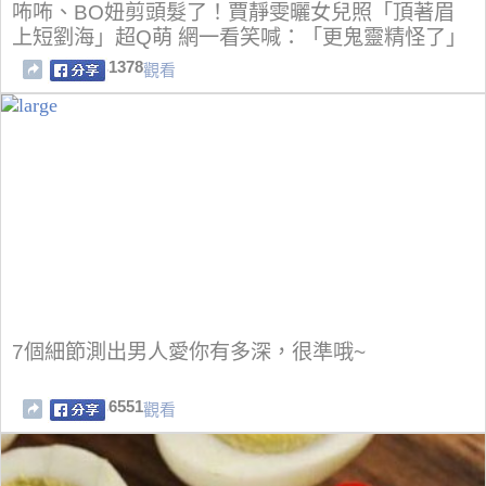
咘咘、BO妞剪頭髮了！賈靜雯曬女兒照「頂著眉
上短劉海」超Q萌 網一看笑喊：「更鬼靈精怪了」
1378
觀看
7個細節測出男人愛你有多深，很準哦~
6551
觀看