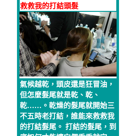
救救我的打結頭髮
氣候越乾，頭皮還是狂冒油，
但怎麼髮尾就是乾、乾、
乾……。乾燥的髮尾就開始三
不五時老打結，誰能來救救我
的打結髮尾。 打結的髮尾，到