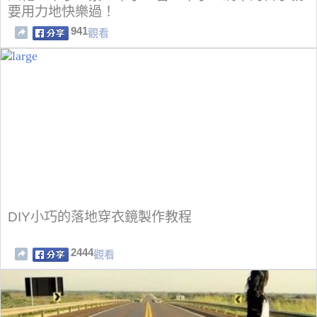
要用力地快樂過！
941
觀看
DIY小巧的落地穿衣鏡製作教程
2444
觀看