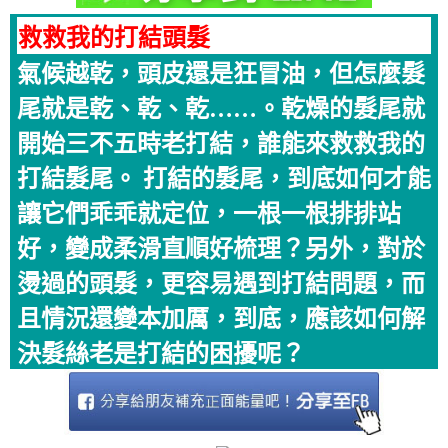
救救我的打結頭髮
氣候越乾，頭皮還是狂冒油，但怎麼髮
尾就是乾、乾、乾……。乾燥的髮尾就
開始三不五時老打結，誰能來救救我的
打結髮尾。 打結的髮尾，到底如何才能
讓它們乖乖就定位，一根一根排排站
好，變成柔滑直順好梳理？另外，對於
燙過的頭髮，更容易遇到打結問題，而
且情況還變本加厲，到底，應該如何解
決髮絲老是打結的困擾呢？