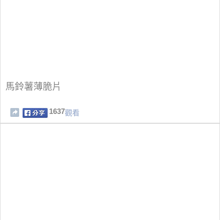
馬鈴薯薄脆片
1637
觀看