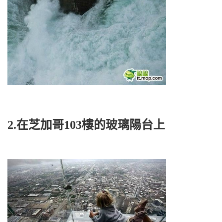
2.在芝加哥103樓的玻璃陽台上