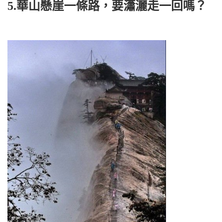
5.華山懸崖一條路，要瀟灑走一回嗎？