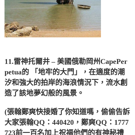
11.雷神托爾井 – 美國俄勒岡州CapePer
petua的 「地牢的大門」，在適度的潮
汐和強大的拍岸的海浪情況下，流水創
造了該地夢幻般的風景。
(張翰鄭爽快接婚了你知道嗎，偷偷告訴
大家張翰QQ：440420，鄭爽QQ：1777
723前一百名加上祝福他們的有神秘禮