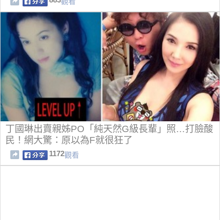
觀看
丁國琳出賣親姊PO「純天然G級長輩」照…打臉酸
民！網大驚：原以為F就很狂了
1172
觀看