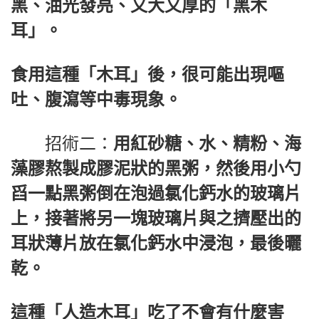
黑、油光發亮、又大又厚的「黑木
耳」。
食用這種「木耳」後，很可能出現嘔
吐、腹瀉等中毒現象。
招術二：
用紅砂糖、水、精粉、海
藻膠熬製成膠泥狀的黑粥，然後用小勺
舀一點黑粥倒在泡過氯化鈣水的玻璃片
上，接著將另一塊玻璃片與之擠壓出的
耳狀薄片放在氯化鈣水中浸泡，最後曬
乾。
這種「人造木耳」吃了不會有什麼害