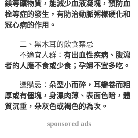
鎂等礦物質，能減少血液凝塊，預防血
栓等症的發生，有防治動脈粥樣硬化和
冠心病的作用。
二、黑木耳的飲食禁忌
不適宜人群：
有出血性疾病、腹瀉
者的人應不食或少食；孕婦不宜多吃。
選購忌：
朵型小而碎，耳瓣卷而粗
厚或有僵塊，身濕肉薄、表面色暗，體
質沉重，朵灰色或褐色的為次。
sponsored ads