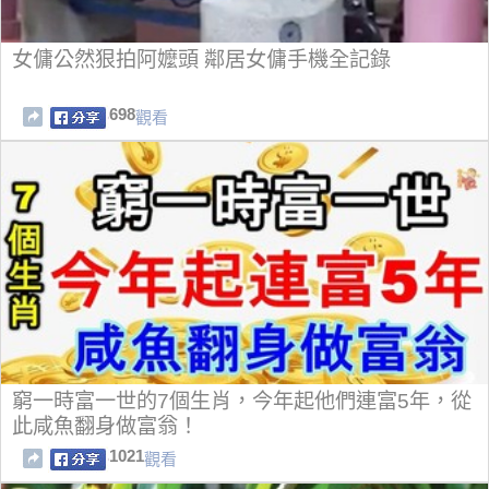
女傭公然狠拍阿嬤頭 鄰居女傭手機全記錄
698
觀看
窮一時富一世的7個生肖，今年起他們連富5年，從
此咸魚翻身做富翁！
1021
觀看