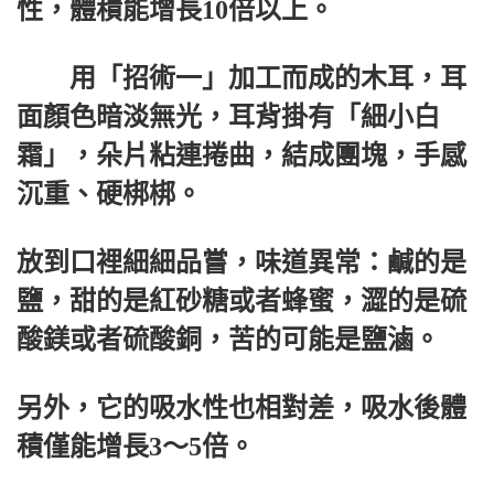
性，體積能增長10倍以上。
用「招術一」加工而成的木耳，耳
面顏色暗淡無光，耳背掛有「細小白
霜」，朵片粘連捲曲，結成團塊，手感
沉重、硬梆梆。
放到口裡細細品嘗，味道異常：鹹的是
鹽，甜的是紅砂糖或者蜂蜜，澀的是硫
酸鎂或者硫酸銅，苦的可能是鹽滷。
另外，它的吸水性也相對差，吸水後體
積僅能增長3～5倍。