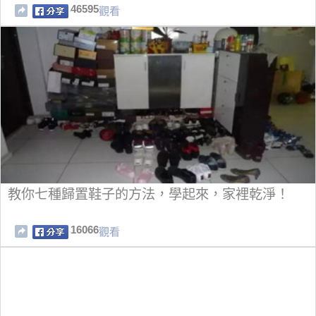
46595
觀看
教你七種歸置鞋子的方法，學起來，家裡乾淨！
16066
觀看