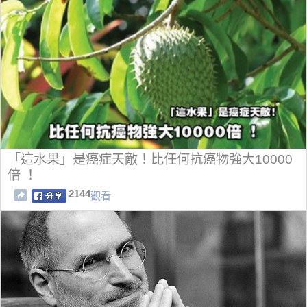
「這水果」是癌症天敵！比任何抗癌物強大10000
倍 ！
2144
觀看