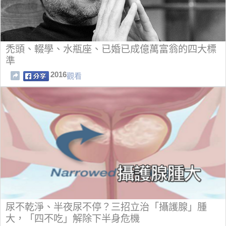
禿頭、輟學、水瓶座、已婚已成億萬富翁的四大標
準
2016
觀看
尿不乾淨、半夜尿不停？三招立治「攝護腺」腫
大，「四不吃」解除下半身危機