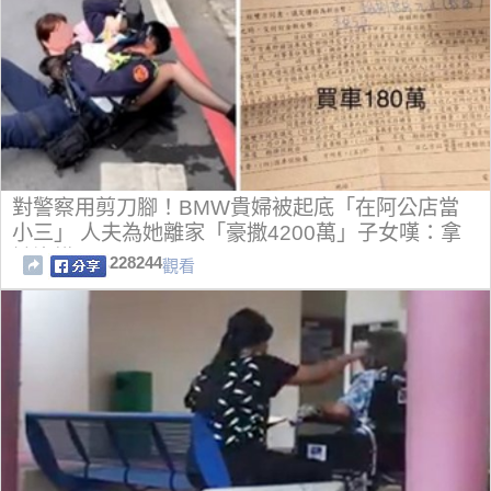
對警察用剪刀腳！BMW貴婦被起底「在阿公店當
小三」 人夫為她離家「豪撒4200萬」子女嘆：拿
她沒轍
228244
觀看