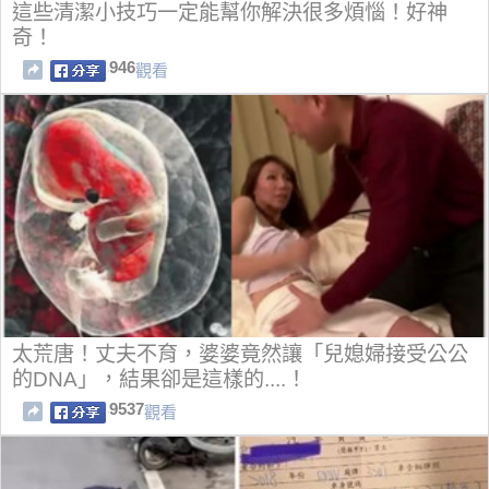
這些清潔小技巧一定能幫你解決很多煩惱！好神
奇！
946
觀看
太荒唐！丈夫不育，婆婆竟然讓「兒媳婦接受公公
的DNA」，結果卻是這樣的....！
9537
觀看