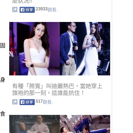
麼狀況!!
23933
觀看.
鞏固
，身
有種「胯寬」叫迪麗熱巴，當她穿上
旗袍的那一刻，這誰能抗住！
517
觀看.
涼食