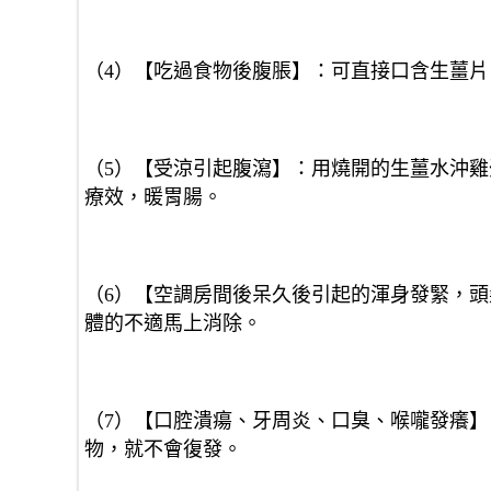
（4）【吃過食物後腹脹】：可直接口含生薑
（5）【受涼引起腹瀉】：用燒開的生薑水沖雞
療效，暖胃腸。
（6）【空調房間後呆久後引起的渾身發緊，頭
體的不適馬上消除。
（7）【口腔潰瘍、牙周炎、口臭、喉嚨發癢
物，就不會復發。