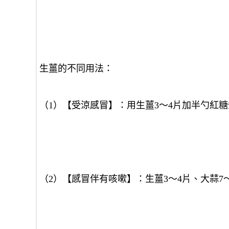
生薑的不同用法：
（1）【受涼感冒】：用生薑3～4片加半勺紅糖
（2）【感冒伴有咳嗽】：生薑3～4片、大蒜7