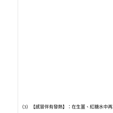
（3）【感冒伴有發熱】：在生薑、紅糖水中再