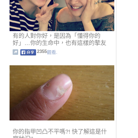
有的人對你好，是因為「懂得你的
好」…你的生命中，也有這樣的摯友
嗎？
2355
觀看.
你的指甲凹凸不平嗎?! 快了解這是什