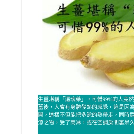
生薑堪稱「還魂藥」，可惜99%的人竟
薑後，人會有身體發熱的感覺，這是因
開，這樣不但能把多餘的熱帶走，同時還
涼之物，受了雨淋，或在空調房間裏呆