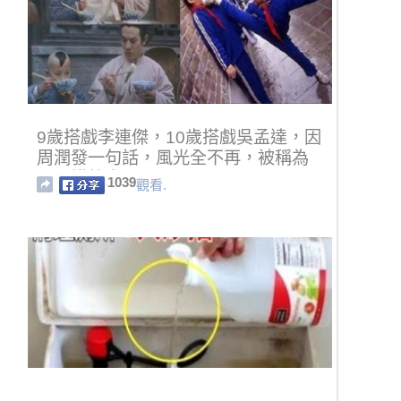
9歲搭戲李連傑，10歲搭戲吳孟達，因
周潤發一句話，風光全不再，被稱為
最可惜的童星！
1039
觀看.