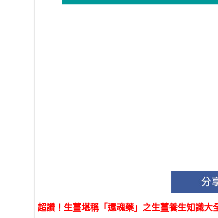
超讚！生薑堪稱「還魂藥」之生薑養生知識大全 .