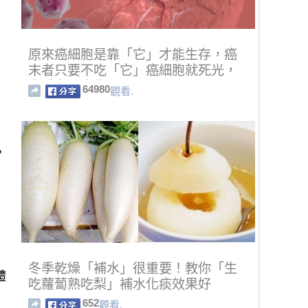
原來癌細胞是靠「它」才能生存，癌
末者只要不吃「它」癌細胞就死光，
身體完全康復了！
64980
觀看.
，
冬季乾燥「補水」很重要！教你「生
體
吃蘿蔔熟吃梨」補水化痰效果好
652
觀看.