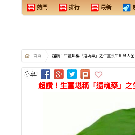
熱門
排行
最新
首頁
超讚！生薑堪稱「還魂藥」之生薑養生知識大全 ..
超讚！生薑堪稱「還魂藥」之生薑