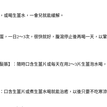
片，或喝生薑水，一會兒就能緩解。
蛋，一日2～3次，很快就好，腹瀉停止後再喝一天，以
髮脹】：隨時口含生薑片或每天在用2～3片生薑泡水喝
】：口含生薑片或煮生薑水喝就能治癒，以後只要不吃寒