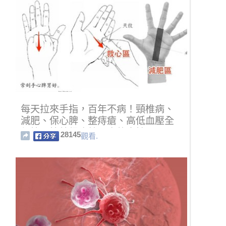
每天拉來手指，百年不病！頸椎病、
減肥、保心脾、整痔瘡、高低血壓全
都按一按就得療效，真的太棒了！
28145
觀看.