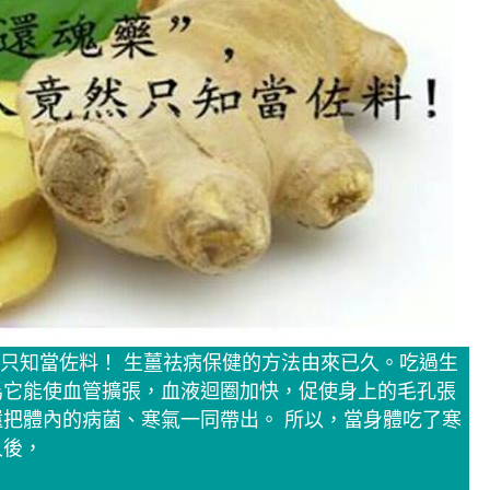
然只知當佐料！ 生薑祛病保健的方法由來已久。吃過生
為它能使血管擴張，血液迴圈加快，促使身上的毛孔張
把體內的病菌、寒氣一同帶出。 所以，當身體吃了寒
久後，