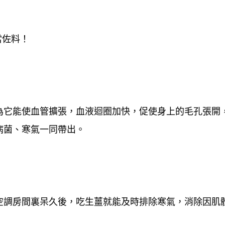
當佐料！
為它能使血管擴張，血液迴圈加快，促使身上的毛孔張開
病菌、寒氣一同帶出。
空調房間裏呆久後，吃生薑就能及時排除寒氣，消除因肌