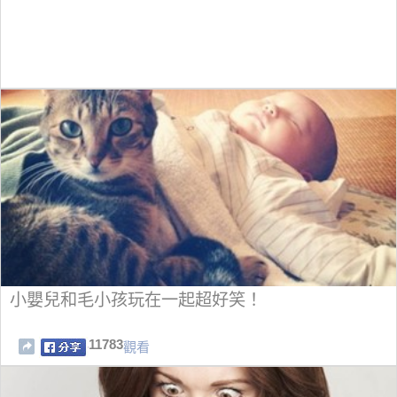
小嬰兒和毛小孩玩在一起超好笑！
11783
觀看