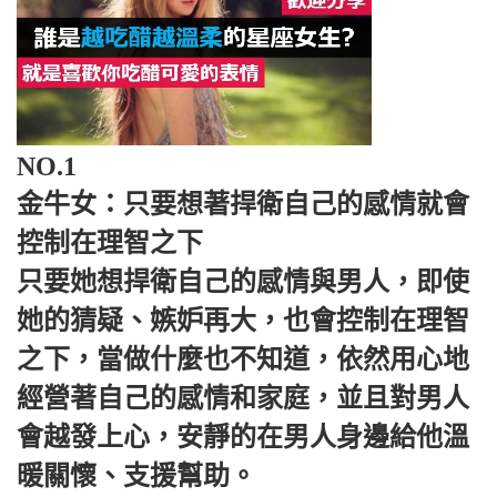
NO.1
金牛女：只要想著捍衛自己的感情就會
控制在理智之下
只要她想捍衛自己的感情與男人，即使
她的猜疑、嫉妒再大，也會控制在理智
之下，當做什麼也不知道，依然用心地
經營著自己的感情和家庭，並且對男人
會越發上心，安靜的在男人身邊給他溫
暖關懷、支援幫助。