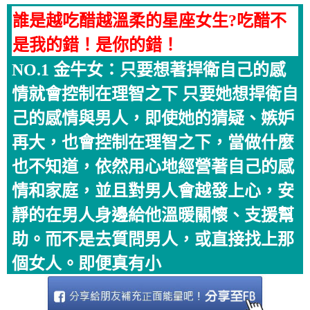
誰是越吃醋越溫柔的星座女生?吃醋不
是我的錯！是你的錯！
NO.1 金牛女：只要想著捍衛自己的感
情就會控制在理智之下 只要她想捍衛自
己的感情與男人，即使她的猜疑、嫉妒
再大，也會控制在理智之下，當做什麼
也不知道，依然用心地經營著自己的感
情和家庭，並且對男人會越發上心，安
靜的在男人身邊給他溫暖關懷、支援幫
助。而不是去質問男人，或直接找上那
個女人。即便真有小