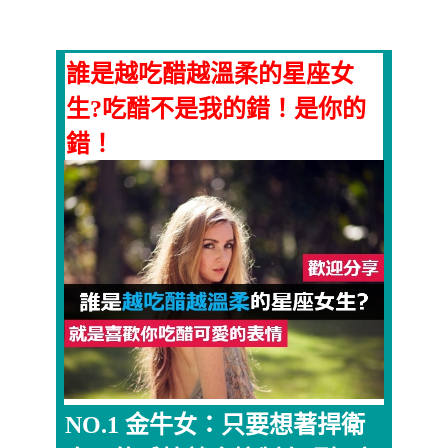
誰是越吃醋越溫柔的星座女
生?吃醋不是我的錯！是你的
錯！
NO.1 金牛女：只要想著捍衛