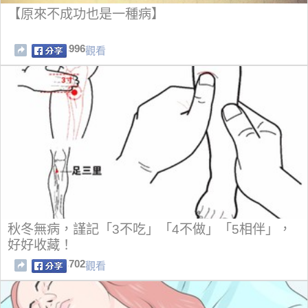
【原來不成功也是一種病】
996
觀看
秋冬無病，謹記「3不吃」「4不做」「5相伴」，
好好收藏！
702
觀看