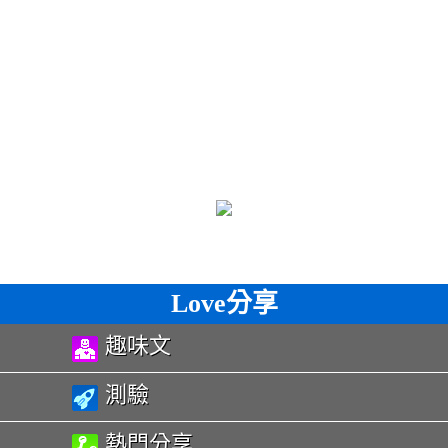
Love分享
趣味文
測驗
熱門分享