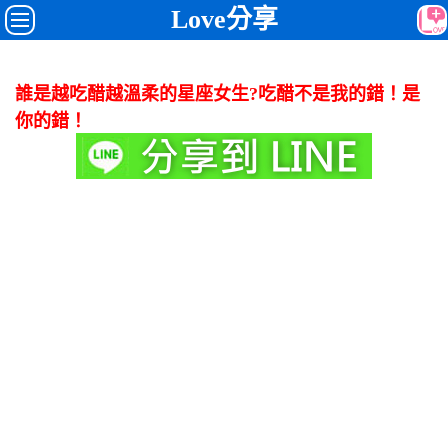
Love分享
誰是越吃醋越溫柔的星座女生?吃醋不是我的錯！是
你的錯！