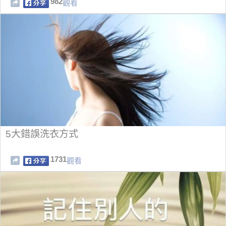
982
觀看
5大錯誤洗衣方式
1731
觀看