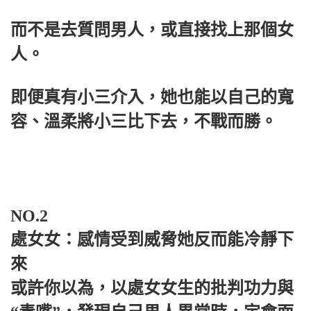
而不是去質問男人，或直接找上那個女
人。
即便真有小三介入，她也能以自己的寬
容、溫柔將小三比下去，不戰而勝。
NO.2
處女女：感情受到威脅她反而能冷靜下
來
或許你以為，以處女女生的批判功力與