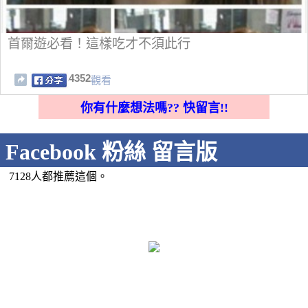
首爾遊必看！這樣吃才不須此行
4352
觀看
你有什麼想法嗎?? 快留言!!
Facebook 粉絲 留言版
7128人都推薦這個。