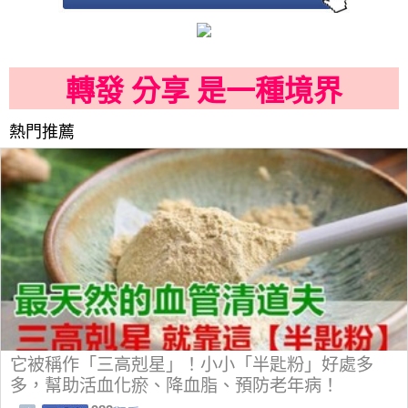
轉發 分享 是一種境界
熱門推薦
它被稱作「三高剋星」！小小「半匙粉」好處多
多，幫助活血化瘀、降血脂、預防老年病！