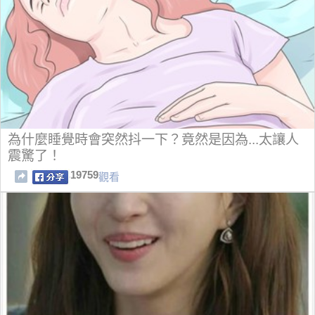
為什麼睡覺時會突然抖一下？竟然是因為...太讓人
震驚了！
19759
觀看